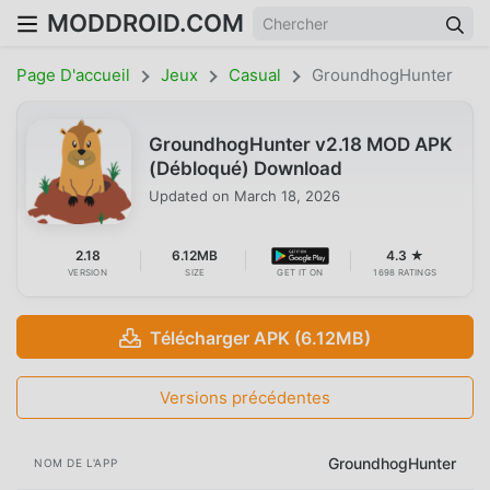
MODDROID.COM
Page D'accueil
Jeux
Casual
GroundhogHunter
GroundhogHunter v2.18 MOD APK
(Débloqué) Download
Updated on
March 18, 2026
2.18
6.12MB
4.3 ★
VERSION
SIZE
GET IT ON
1698 RATINGS
Télécharger APK (6.12MB)
Versions précédentes
GroundhogHunter
NOM DE L'APP