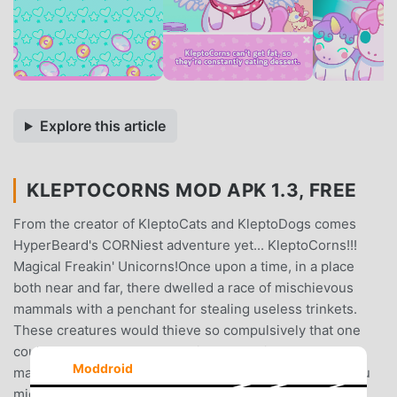
Explore this article
KLEPTOCORNS MOD APK 1.3, FREE
From the creator of KleptoCats and KleptoDogs comes
HyperBeard's CORNiest adventure yet... KleptoCorns!!!
Magical Freakin' Unicorns!Once upon a time, in a place
both near and far, there dwelled a race of mischievous
mammals with a penchant for stealing useless trinkets.
These creatures would thieve so compulsively that one
could say that they were maniacs about it... klepto-
Moddroid
maniacs. "Now, where have I heard this one before?" you
might wonder with visages of adorable cats and goofy