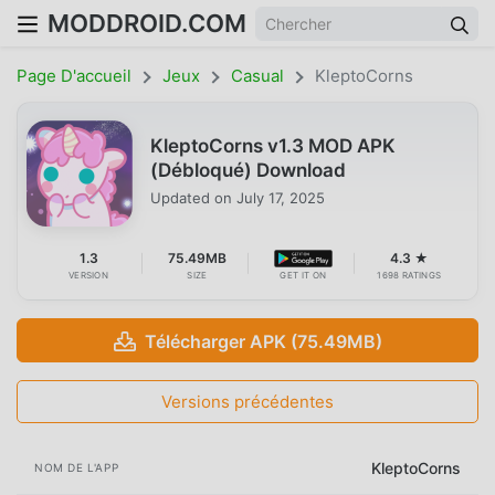
MODDROID.COM
Page D'accueil
Jeux
Casual
KleptoCorns
KleptoCorns v1.3 MOD APK
(Débloqué) Download
Updated on
July 17, 2025
1.3
75.49MB
4.3 ★
VERSION
SIZE
GET IT ON
1698 RATINGS
Télécharger APK (75.49MB)
Versions précédentes
KleptoCorns
NOM DE L'APP