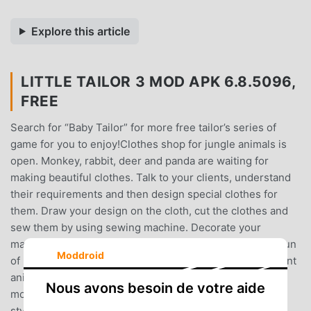
Explore this article
LITTLE TAILOR 3 MOD APK 6.8.5096,
FREE
Search for “Baby Tailor” for more free tailor’s series of
game for you to enjoy!Clothes shop for jungle animals is
open. Monkey, rabbit, deer and panda are waiting for
making beautiful clothes. Talk to your clients, understand
their requirements and then design special clothes for
them. Draw your design on the cloth, cut the clothes and
sew them by using sewing machine. Decorate your
masterpiece with colorful accessories. Experience the fun
Moddroid
of managing your own clothes shop. Features: 🌸Different
animals as your customer: rabbit🐰, deer🦌, panda🐼,
Nous avons besoin de votre aide
monkey🐵 and sheep🐑🌸Tons of colorful cloths and
styles to choose from🌸Experience the fun of designing