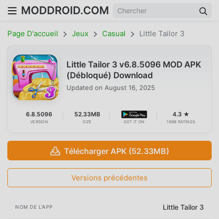
MODDROID.COM
Page D'accueil
Jeux
Casual
Little Tailor 3
Little Tailor 3 v6.8.5096 MOD APK
(Débloqué) Download
Updated on
August 16, 2025
6.8.5096
52.33MB
4.3 ★
VERSION
SIZE
GET IT ON
1698 RATINGS
Télécharger APK (52.33MB)
Versions précédentes
Little Tailor 3
NOM DE L'APP