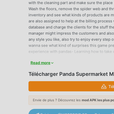
with the cleaning part and make sure the place 
Wash the floors, remove the spider web and th
inventory and see what kinds of products are mi
are also assigned to help at the billing proces
database and charge the clients for the stuff t
manager might impress the customers and also c
any style you like, also try to enjoy every ste
wanna see what kind of surprises this game prep
experience with pandas- Learning how to take ca
and keep the supermarket with a good reputatio
Read more
multiple challenge and many tasks to fulfill
Télécharger Panda Supermarket M
PANDA SUPERMARKET MANAGE
Panda Supermarket Manager En tant que jeu cas
Té
monde entier qui aiment les jeux casual. Si vou
téléchargement de jeux gratuits mod apk au mo
Envie de plus ? Découvrez les
mod APK les plus p
seulement la dernière version de Panda Superm
Freemod gratuitement, vous aidant à enregistrer