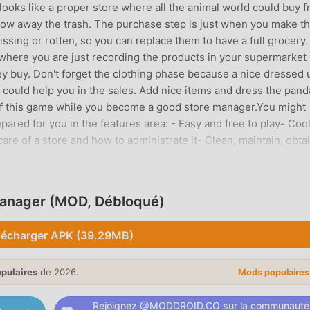
looks like a proper store where all the animal world could buy f
row away the trash. The purchase step is just when you make t
ssing or rotten, so you can replace them to have a full grocery.
s where you are just recording the products in your supermarket
hey buy. Don't forget the clothing phase because a nice dressed 
ould help you in the sales. Add nice items and dress the pand
p of this game while you become a good store manager.You might
ared for you in the features area: - Easy and free to play- Coo
re of a store and how to administrate it- Clean, maintain, obta
n- Have the opportunity to create panda's outfits- Provide a
anager (MOD, Débloqué)
R INTRODUCTION
ual très populaire récemment, il a gagné beaucoup de fans da
lécharger APK (39.29MB)
s souhaitez télécharger ce jeu, en tant que plus grand site de
nde - moddroid est votre meilleur choix. moddroid vous fourni
opulaires
de 2026.
Mods populaire
arket Manager 2.3.2 gratuitement, mais fournit également
 la tâche mécanique répétitive dans le jeu, afin que vous puiss
Rejoignez @MODDROID.CO sur la communauté