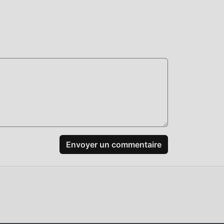
té
même
mods
er
Envoyer un commentaire
idant
ion