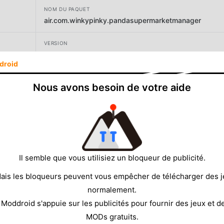
NOM DU PAQUET
air.com.winkypinky.pandasupermarketmanager
VERSION
2.3.2
droid
DÉVELOPPEUR
Nous avons besoin de votre aide
winkypinky
TAILLE
39.29MB
Il semble que vous utilisiez un bloqueur de publicité.
ais les bloqueurs peuvent vous empêcher de télécharger des 
normalement.
 Moddroid s'appuie sur les publicités pour fournir des jeux et d
MODs gratuits.