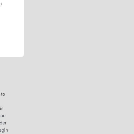
n
 to
is
you
rder
egin