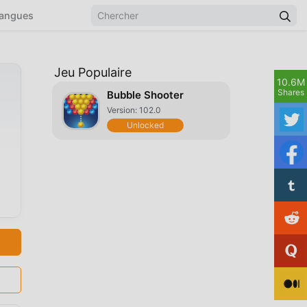
angues
Jeu Populaire
10.6M
Shares
Bubble Shooter
Version: 102.0
Unlocked