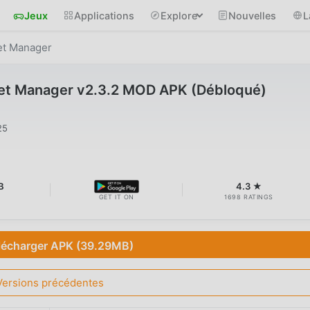
Jeux
Applications
Explore
Nouvelles
L
et Manager
et Manager v2.3.2 MOD APK (Débloqué)
25
B
4.3 ★
GET IT ON
1698 RATINGS
lécharger APK (39.29MB)
Versions précédentes