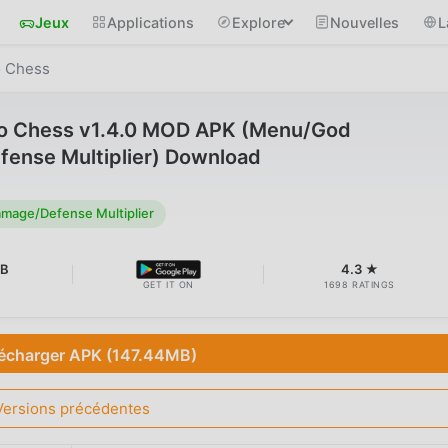
Jeux
Applications
Explore
Nouvelles
L
o Chess
uto Chess v1.4.0 MOD APK (Menu/God
nse Multiplier) Download
age/Defense Multiplier
MB
4.3 ★
GET IT ON
1698 RATINGS
écharger APK (147.44MB)
Versions précédentes