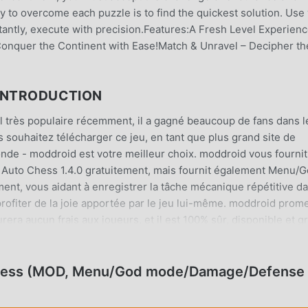
ay to overcome each puzzle is to find the quickest solution. Use
tantly, execute with precision.Features:A Fresh Level Experienc
Conquer the Continent with Ease!Match & Unravel – Decipher th
 INTRODUCTION
al très populaire récemment, il a gagné beaucoup de fans dans l
s souhaitez télécharger ce jeu, en tant que plus grand site de
nde - moddroid est votre meilleur choix. moddroid vous fourni
: Auto Chess 1.4.0 gratuitement, mais fournit également Menu/
t, vous aidant à enregistrer la tâche mécanique répétitive d
profiter de la joie apportée par le jeu lui-même. moddroid prom
era aucun frais aux joueurs, et il est 100% sûr, disponible et gr
ddroid, vous pouvez télécharger et installer Warrior Craft: Auto
téléchargez moddroid et jouez !
 Chess (MOD, Menu/God mode/Damage/Defense