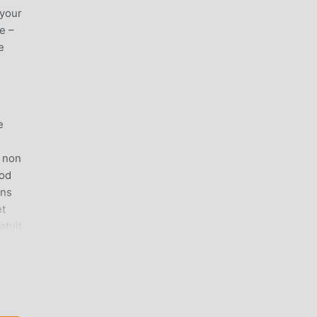
 your
e –
e
e
t non
God
ans
et
atuit