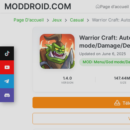
MODDROID.COM
Page d'accueil
Page D'accueil
Jeux
Casual
Warrior Craft: Aut
Warrior Craft: A
mode/Damage/Defe
Updated on
June 6, 2025
MOD: Menu/God mode/Dam
1.4.0
147.44
VERSION
SIZE
Tél