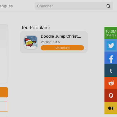
angues
Jeu Populaire
10.6M
Shares
Doodle Jump Christmas Special
Version: 1.3.5
Unlocked