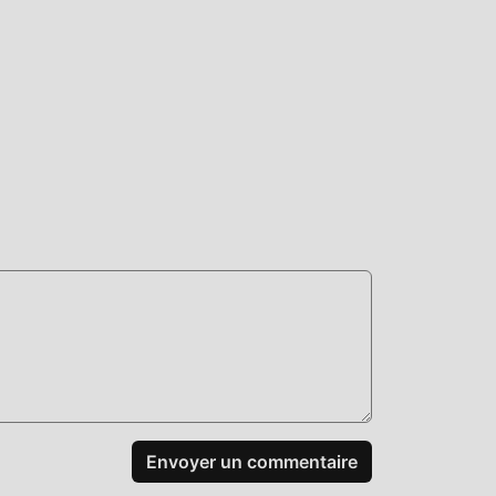
même
mods
er
idant
dez-
Envoyer un commentaire