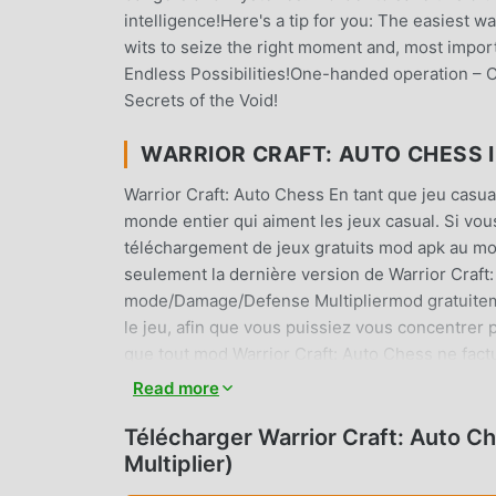
intelligence!Here's a tip for you: The easiest w
wits to seize the right moment and, most impor
Endless Possibilities!One-handed operation – 
Secrets of the Void!
WARRIOR CRAFT: AUTO CHESS
Warrior Craft: Auto Chess En tant que jeu casu
monde entier qui aiment les jeux casual. Si vou
téléchargement de jeux gratuits mod apk au mo
seulement la dernière version de Warrior Craft
mode/Damage/Defense Multipliermod gratuitemen
le jeu, afin que vous puissiez vous concentrer 
que tout mod Warrior Craft: Auto Chess ne factur
à installer. Téléchargez simplement le client mo
Read more
Chess 1.4.0 en un seul clic. Qu'attendez-vous, 
Télécharger Warrior Craft: Auto
JEU UNIQUE
Multiplier)