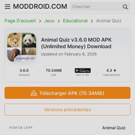
MODDROID.COM
Page D'accueil
Jeux
Educational
Animal Quiz
Animal Quiz v3.6.0 MOD APK
(Unlimited Money) Download
Updated on
February 8, 2026
3.6.0
70.34MB
4.3 ★
VERSION
SIZE
GET IT ON
1698 RATINGS
Télécharger APK (70.34MB)
Versions précédentes
Animal Quiz
NOM DE L'APP