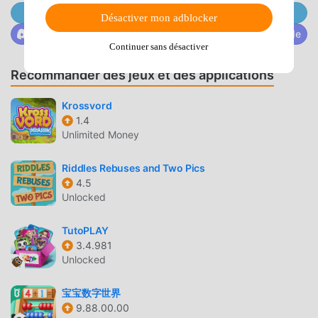
names.* Time game (give as many answers as you can in 1
Rejoignez @MODDROID.CO sur Telegram Channel
Désactiver mon adblocker
minute) - you should give more than 25 correct answers to
Rejoignez @MODDROID.CO sur la communauté Discorde
get a star.Two learning tools:* Flashcards (browse through
Continuer sans désactiver
all animals without guessing).* Tables for each class of
Recommander des jeux et des applications
animals.The app is translated into 23 languages. If you
wish, you can test your knowledge of animal names in
Krossvord
English, German, Spanish, and many other foreign
1.4
languages.Advertisements can be removed by an in-app
Unlimited Money
purchase.Become an expert in zoology! Make your first
step into ornithology and herpetology! Guess the animal in
Riddles Rebuses and Two Pics
the picture!
4.5
Unlocked
ANIMAL QUIZ INTRODUCTION
TutoPLAY
Animal Quiz En tant que jeu educational très populaire
3.4.981
récemment, il a gagné beaucoup de fans dans le monde
Unlocked
entier qui aiment les jeux educational. Si vous souhaitez
télécharger ce jeu, en tant que plus grand site de
宝宝数字世界
téléchargement de jeux gratuits mod apk au monde -
9.88.00.00