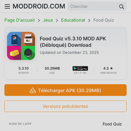
MODDROID.COM
Page D'accueil
Jeux
Educational
Food Quiz
Food Quiz v5.3.10 MOD APK
(Débloqué) Download
Updated on
December 23, 2025
5.3.10
30.29MB
4.3 ★
VERSION
SIZE
GET IT ON
1698 RATINGS
Télécharger APK (30.29MB)
Versions précédentes
Food Quiz
NOM DE L'APP