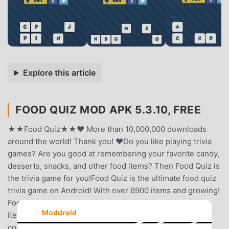
Explore this article
FOOD QUIZ MOD APK 5.3.10, FREE
★★Food Quiz★★♥ More than 10,000,000 downloads
around the world! Thank you! ♥Do you like playing trivia
games? Are you good at remembering your favorite candy,
desserts, snacks, and other food items? Then Food Quiz is
the trivia game for you!Food Quiz is the ultimate food quiz
trivia game on Android! With over 6900 items and growing!
Food Quiz has the largest collection of worldwide food
Moddroid
items; this will allow you to discover foods from various
countries, including; United States, Canada, Britain,