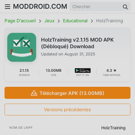
MODDROID.COM
Page D'accueil
Jeux
Educational
HolzTraining
HolzTraining v2.1.15 MOD APK
(Débloqué) Download
Updated on
August 31, 2025
2.1.15
13.00MB
4.3 ★
VERSION
SIZE
GET IT ON
1698 RATINGS
Télécharger APK (13.00MB)
Versions précédentes
HolzTraining
NOM DE L'APP