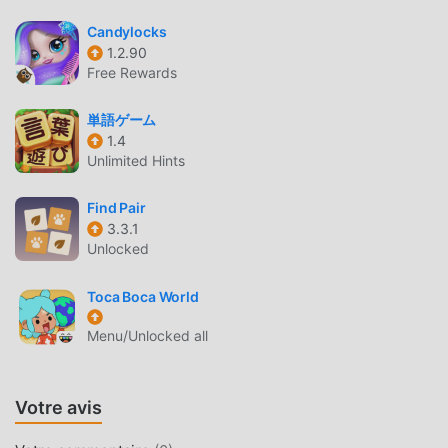
2.1.15. Dans le même temps, moddroid a spécialement
Candylocks
construit une plate-forme pour les amateurs de jeux
1.2.90
educational, vous permettant de communiquer et de
Free Rewards
partager avec tous les amateurs de jeux educational du
monde entier, qu'attendez-vous, rejoignez moddroid et
単語ゲーム
profitez du educational jeu avec tous les partenaires
1.4
mondiaux heureux
Unlimited Hints
BEL ÉCRAN
Find Pair
3.3.1
Comme les jeux educational traditionnels, HolzTraining a
Unlocked
un style artistique unique, et ses graphismes, cartes et
personnages de haute qualité font de HolzTraining attiré
Toca Boca World
de nombreux fans de educational, et comparé aux jeux
Menu/Unlocked all
educational traditionnels, HolzTraining 2.1.15 a adopté un
moteur virtuel mis à jour et effectué des améliorations
audacieuses. Avec une technologie plus avancée,
Votre avis
l'expérience d'écran du jeu a été grandement améliorée.
Tout en conservant le style original de educational, le