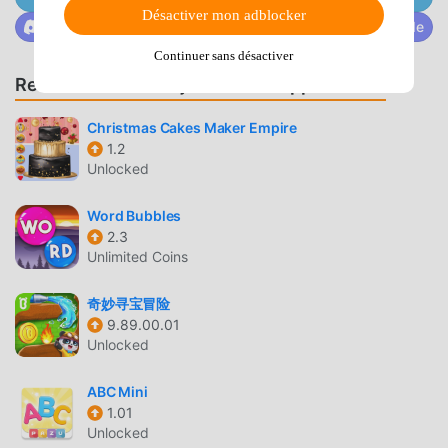
Désactiver mon adblocker
entier qui aiment les jeux educational. Si vous souhaitez
Rejoignez @MODDROID.CO sur la communauté Discorde
télécharger ce jeu, en tant que plus grand site de
Continuer sans désactiver
téléchargement de jeux gratuits mod apk au monde -
Recommander des jeux et des applications
moddroid est votre meilleur choix. moddroid vous fournit
non seulement la dernière version de QS Math 1.47.1
Christmas Cakes Maker Empire
gratuitement, mais fournit également Freemod
1.2
gratuitement, vous aidant à enregistrer la tâche mécanique
Unlocked
répétitive dans le jeu, afin que vous puissiez vous
concentrer profiter de la joie apportée par le jeu lui-même.
Word Bubbles
moddroid promet que tout mod QS Math ne facturera
2.3
aucun frais aux joueurs, et il est 100% sûr, disponible et
Unlimited Coins
gratuit à installer. Téléchargez simplement le client
moddroid, vous pouvez télécharger et installer QS Math
奇妙寻宝冒险
9.89.00.01
1.47.1 en un seul clic. Qu'attendez-vous, téléchargez
Unlocked
moddroid et jouez !
ABC Mini
JEU UNIQUE
1.01
Unlocked
QS Math En tant que jeu educational populaire, son