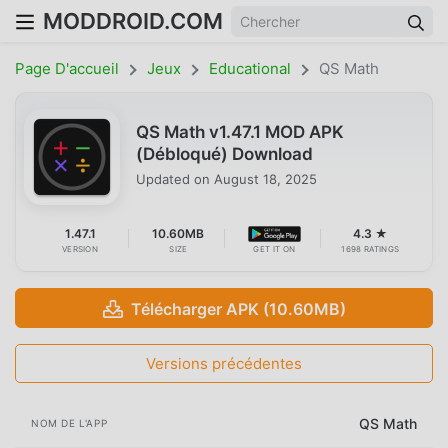
MODDROID.COM
Page D'accueil
Jeux
Educational
QS Math
QS Math v1.47.1 MOD APK
(Débloqué) Download
Updated on
August 18, 2025
1.47.1
10.60MB
4.3 ★
VERSION
SIZE
GET IT ON
1698 RATINGS
Télécharger APK (10.60MB)
Versions précédentes
QS Math
NOM DE L'APP