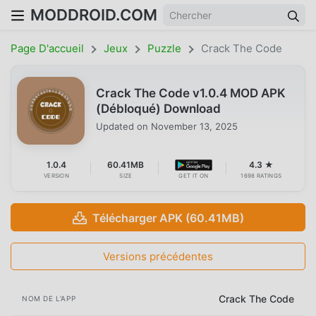
MODDROID.COM
Page D'accueil
Jeux
Puzzle
Crack The Code
Crack The Code v1.0.4 MOD APK
(Débloqué) Download
Updated on
November 13, 2025
1.0.4
60.41MB
4.3 ★
VERSION
SIZE
GET IT ON
1698 RATINGS
Télécharger APK (60.41MB)
Versions précédentes
Crack The Code
NOM DE L'APP