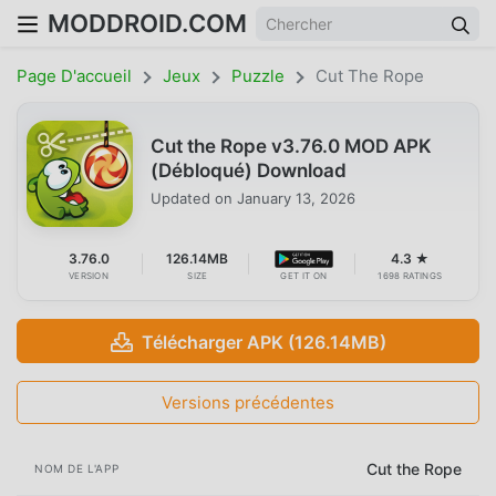
MODDROID.COM
Page D'accueil
Jeux
Puzzle
Cut The Rope
Cut the Rope v3.76.0 MOD APK
(Débloqué) Download
Updated on
January 13, 2026
3.76.0
126.14MB
4.3 ★
VERSION
SIZE
GET IT ON
1698 RATINGS
Télécharger APK (126.14MB)
Versions précédentes
Cut the Rope
NOM DE L'APP