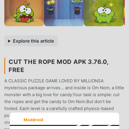
Explore this article
CUT THE ROPE MOD APK 3.76.0,
FREE
A CLASSIC PUZZLE GAME LOVED BY MILLIONSA
mysterious package arrives… and inside is Om Nom, a little
monster with a big love for candy.Your task is simple: cut
the ropes and get the candy to Om Nom.But don’t be
fooled. Each level is a carefully crafted physics-based
puzzle that challenges your logic, timing, and
Moddroid
creativity.EASY TO START. HARDER TO MASTER.Every