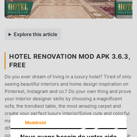
Explore this article
HOTEL RENOVATION MOD APK 3.6.3,
FREE
Do you ever dream of living in a luxury hotel? Tired of only
seeing beautiful interiors and home design inspiration on
Pinterest, Instagram and co.? Do your own thing and prove
your interior designer skills by choosing a magnificent
sofa, the trendiest table, the most amazing carpet and
create your perfect luxury interior!Solve cute and colorful
match 3 puzzles to earn money and design and decorate
Moddroid
different hotels. Select furniture, mix and match or color-
code the room to create unique, beautiful and totally insta-