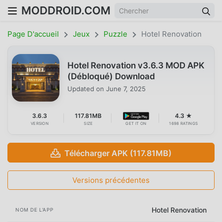
MODDROID.COM
Page D'accueil
Jeux
Puzzle
Hotel Renovation
Hotel Renovation v3.6.3 MOD APK
(Débloqué) Download
Updated on
June 7, 2025
3.6.3
117.81MB
4.3 ★
VERSION
SIZE
GET IT ON
1698 RATINGS
Télécharger APK (117.81MB)
Versions précédentes
Hotel Renovation
NOM DE L'APP