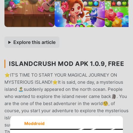
Explore this article
ISLANDCRUSH MOD APK 1.0.9, FREE
⭐️IT’S TIME TO START YOUR MAGICAL JOURNEY ON
MYSTERIOUS ISLAND!⭐️It is said, one day, a mysterious
island 🏝suddenly appeared on the north ocean. People
who wanted to explore the island never came back🗿. You
are the one of the best adventurer in the world🧐, of
course, you start your adventure to explore the mysterious
island.This amazing game is a dreamy island full of
Moddroid
surprises🤩 for player who love match-3 games.
Thousands of levels, lots of free coins💰, various of