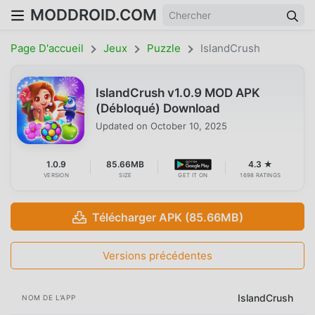
MODDROID.COM
Page D'accueil
Jeux
Puzzle
IslandCrush
IslandCrush v1.0.9 MOD APK
(Débloqué) Download
Updated on
October 10, 2025
1.0.9
85.66MB
4.3 ★
VERSION
SIZE
GET IT ON
1698 RATINGS
Télécharger APK (85.66MB)
Versions précédentes
IslandCrush
NOM DE L'APP