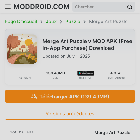
MODDROID.COM
Page D'accueil
Jeux
Puzzle
Merge Art Puzzle
Merge Art Puzzle v MOD APK (Free
In-App Purchase) Download
Updated on
July 1, 2025
139.49MB
4.3 ★
VERSION
SIZE
GET IT ON
1698 RATINGS
Télécharger APK (139.49MB)
Versions précédentes
Merge Art Puzzle
NOM DE L'APP