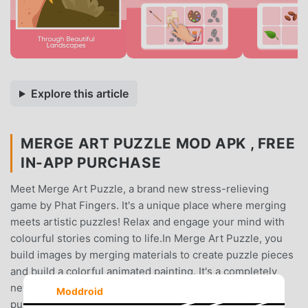
Explore this article
MERGE ART PUZZLE MOD APK , FREE
IN-APP PURCHASE
Meet Merge Art Puzzle, a brand new stress-relieving
game by Phat Fingers. It's a unique place where merging
meets artistic puzzles! Relax and engage your mind with
colourful stories coming to life.In Merge Art Puzzle, you
build images by merging materials to create puzzle pieces
and build a colorful animated painting. It's a completely
new way of experiencing a classic jigsaw game. Every
Moddroid
puzzle is a unique and multilayered piece of art and has