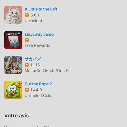
entier qui aiment les jeux puzzle. Si vous souhaitez
télécharger ce jeu, en tant que plus grand site de
A Little to the Left
téléchargement de jeux gratuits mod apk au monde -
3.6.1
Unlocked
moddroid est votre meilleur choix. moddroid vous fournit
non seulement la dernière version de Screwdom 3D 11.3.1
slayaway camp
gratuitement, mais fournit également Freemod
gratuitement, vous aidant à enregistrer la tâche mécanique
Free Rewards
répétitive dans le jeu, afin que vous puissiez vous
concentrer profiter de la joie apportée par le jeu lui-même.
サカパズ
moddroid promet que tout mod Screwdom 3D ne facturera
1.1.16
aucun frais aux joueurs, et il est 100% sûr, disponible et
Menu/God Mode/One Hit
gratuit à installer. Téléchargez simplement le client
moddroid, vous pouvez télécharger et installer Screwdom
Cut the Rope 2
3D 11.3.1 en un seul clic. Qu'attendez-vous, téléchargez
1.44.0
Unlimited Coins
moddroid et jouez !
JEU UNIQUE
Votre avis
Screwdom 3D En tant que jeu puzzle populaire, son