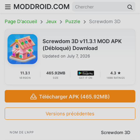
MODDROID.COM
Page D'accueil
Jeux
Puzzle
Screwdom 3D
Screwdom 3D v11.3.1 MOD APK
(Débloqué) Download
Updated on
July 7, 2026
11.3.1
465.92MB
4.3 ★
VERSION
SIZE
GET IT ON
1698 RATINGS
Télécharger APK (465.92MB)
Versions précédentes
Screwdom 3D
NOM DE L'APP