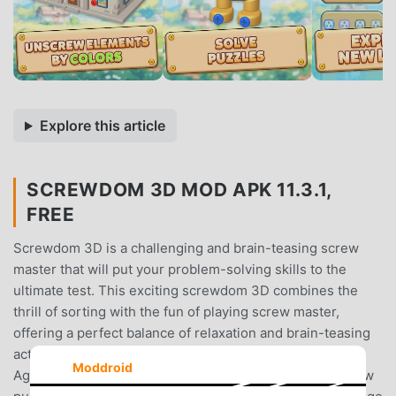
Explore this article
SCREWDOM 3D MOD APK 11.3.1,
FREE
Screwdom 3D is a challenging and brain-teasing screw
master that will put your problem-solving skills to the
ultimate test. This exciting screwdom 3D combines the
thrill of sorting with the fun of playing screw master,
offering a perfect balance of relaxation and brain-teasing
action.𝗪𝗵𝘆 𝗰𝗵𝗼𝗼𝘀𝗲 𝗦𝗰𝗿𝗲𝘄𝗱𝗼𝗺 𝟯𝗗?❣️ Perfect for All
Moddroid
Ages: Whether you're a casual player or a hardcore screw