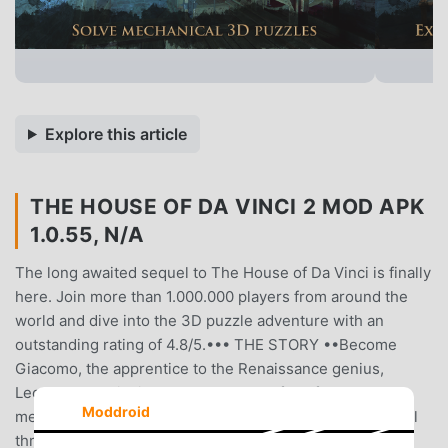
Explore this article
THE HOUSE OF DA VINCI 2 MOD APK
1.0.55, N/A
The long awaited sequel to The House of Da Vinci is finally
here. Join more than 1.000.000 players from around the
world and dive into the 3D puzzle adventure with an
outstanding rating of 4.8/5.••• THE STORY ••Become
Giacomo, the apprentice to the Renaissance genius,
Leonardo da Vinci. Explore the world full of puzzles,
Moddroid
mechanical gadgets and mind-twisting inventions. Travel
through time and witness a series of mysterious events