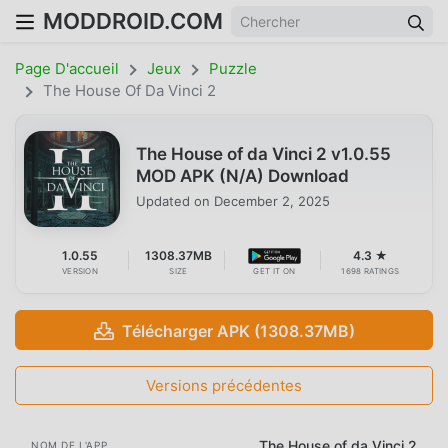
MODDROID.COM
Page D'accueil
Jeux
Puzzle
The House Of Da Vinci 2
The House of da Vinci 2 v1.0.55
MOD APK (N/A) Download
Updated on
December 2, 2025
1.0.55
1308.37MB
4.3 ★
VERSION
SIZE
GET IT ON
1698 RATINGS
Télécharger APK (1308.37MB)
Versions précédentes
The House of da Vinci 2
NOM DE L'APP