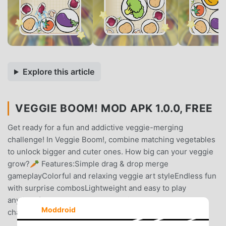
Explore this article
VEGGIE BOOM! MOD APK 1.0.0, FREE
Get ready for a fun and addictive veggie-merging
challenge! In Veggie Boom!, combine matching vegetables
to unlock bigger and cuter ones. How big can your veggie
grow? 🥕 Features:Simple drag & drop merge
gameplayColorful and relaxing veggie art styleEndless fun
with surprise combosLightweight and easy to play
anytime If you love merge games like the watermelon
Moddroid
challenge, you’ll love this veggie twist!