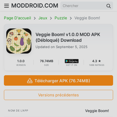
MODDROID.COM
Page D'accueil
Jeux
Puzzle
Veggie Boom!
Veggie Boom! v1.0.0 MOD APK
(Débloqué) Download
Updated on
September 5, 2025
1.0.0
76.74MB
4.3 ★
VERSION
SIZE
GET IT ON
1698 RATINGS
Télécharger APK (76.74MB)
Versions précédentes
Veggie Boom!
NOM DE L'APP