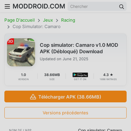
MODDROID.COM
Page D'accueil
Jeux
Racing
Cop Simulator: Camaro
Cop simulator: Camaro v1.0 MOD
APK (Débloqué) Download
Updated on
June 21, 2025
1.0
38.66MB
4.3 ★
VERSION
SIZE
GET IT ON
1698 RATINGS
Télécharger APK (38.66MB)
Versions précédentes
Cop simulator: Camaro
NOM DE L'APP