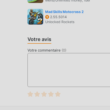
Menu/Unlimited money, fuel
personnages de haute qualité font de Epic Race
traditionnels, Epic Race 3D 2.57.05 a adopté un
Mad Skills Motocross 2
audacieuses. Avec une technologie plus avancé
2.55.5014
conservant le style original de racing, le maximum
Unlocked Rockets
nombreux types de téléphones mobiles apk avec
de jeux racing peuvent pleinement profiter du
Votre avis
MOD UNIQUE
Votre commentaire
(
0
)
Le jeu traditionnel racing nécessite que les ut
richesse/capacité/compétences dans le jeu, ce qu
temps, le processus d'accumulation sera inévi
a réécrit cette situation. Ici, vous n'avez pas 
""l'accumulation"" un peu ennuyeuse. Les mods
ainsi à vous concentrer sur le plaisir du jeu lu
TÉLÉCHARGER MAINTENANT
Cliquez simplement sur le bouton de télécharge
télécharger directement la version mod gratuit