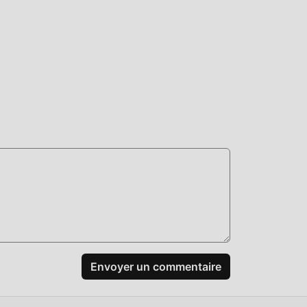
ing
t en
te de
rs
même
mods
er
idant
Envoyer un commentaire
en