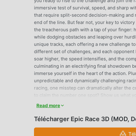
you ready to rise to the challenge and join the 
immersive test of survival, speed, and sharp wi
that require split-second decision-making and r
end of the line. But fear not, your key to victor
the treacherous path with a tap of your finger:
while dodging obstacles and leaping over hurd
unique tracks, each offering a new challenge t
different set of challenges, and each opponent
soar higher, the speed intensifies, and the com
culminating in an electrifying final showdown b
immerse yourself in the heart of the action. Pl
unpredictable and dynamically challenging racin
racing, one misstep can dramatically alter the 
to claim the number one spot? Show us what you
Read more
EPIC RACE 3D INTRODUCTION
Télécharger Epic Race 3D (MOD, D
Epic Race 3D En tant que jeu racing très popul
qui aiment les jeux racing. Si vous souhaitez t
Té
jeux gratuits mod apk au monde - moddroid est 