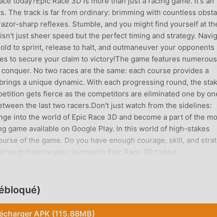
race today?Epic Race 3D is more than just a racing game. It's an
ts. The track is far from ordinary: brimming with countless obst
azor-sharp reflexes. Stumble, and you might find yourself at th
y isn't just sheer speed but the perfect timing and strategy. Navi
 hold to sprint, release to halt, and outmaneuver your opponents
les to secure your claim to victory!The game features numerous
o conquer. No two races are the same: each course provides a
 brings a unique dynamic. With each progressing round, the sta
petition gets fierce as the competitors are eliminated one by on
etween the last two racers.Don't just watch from the sidelines:
unge into the world of Epic Race 3D and become a part of the mo
g game available on Google Play. In this world of high-stakes
course of the game. Do you have enough courage, skill, and stra
've got! Ignite your journey in Epic Race 3D today!
ébloqué)
aire récemment, il a gagné beaucoup de fans dans le monde ent
élécharger ce jeu, en tant que plus grand site de téléchargement
lécharger APK (115.88MB)
votre meilleur choix. moddroid vous fournit non seulement la