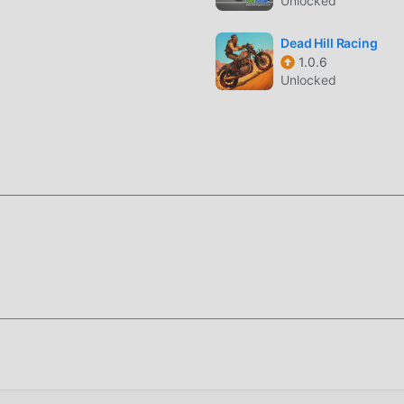
Unlocked
 3D attiré de nombreux fans de racing, et comparé aux jeux rac
 moteur virtuel mis à jour et effectué des améliorations
Dead Hill Racing
e, l'expérience d'écran du jeu a été grandement améliorée. Tou
1.0.6
 Il améliore l'expérience sensorielle de l'utilisateur, et il exis
Unlocked
 une excellente adaptabilité, garantissant que tous les amateu
 bonheur apporté par Epic Race 3D 2.57.05
ilisateurs passent beaucoup de temps à accumuler leur
i est à la fois la caractéristique et le plaisir du jeu, mais en 
tablement fatiguer les gens, mais maintenant, l'émergence des 
besoin de dépenser la majeure partie de votre énergie et de répét
 peuvent facilement vous aider à omettre ce processus, vous a
i-même
ment pour installer l'application moddroid, vous pouvez
e Epic Race 3D 2.57.05 dans le package d'installation moddroid 