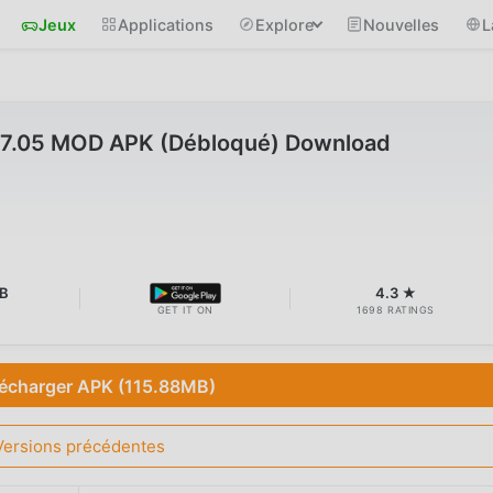
Jeux
Applications
Explore
Nouvelles
L
57.05 MOD APK (Débloqué) Download
B
4.3 ★
GET IT ON
1698 RATINGS
lécharger APK (115.88MB)
Versions précédentes