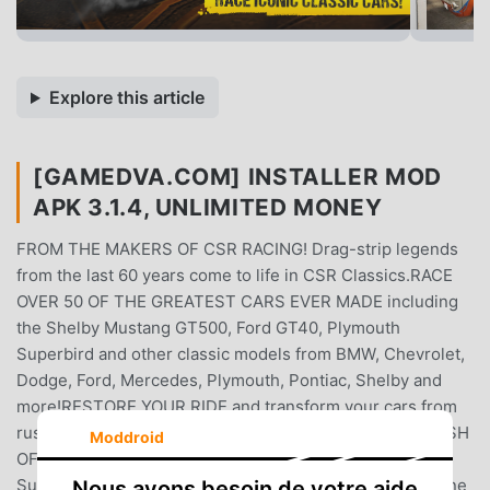
Explore this article
[GAMEDVA.COM] INSTALLER MOD
APK 3.1.4, UNLIMITED MONEY
FROM THE MAKERS OF CSR RACING! Drag-strip legends
from the last 60 years come to life in CSR Classics.RACE
OVER 50 OF THE GREATEST CARS EVER MADE including
the Shelby Mustang GT500, Ford GT40, Plymouth
Superbird and other classic models from BMW, Chevrolet,
Dodge, Ford, Mercedes, Plymouth, Pontiac, Shelby and
more!RESTORE YOUR RIDE and transform your cars from
rusty unloved shells into gorgeous icons of driving!CLASH
Moddroid
OF THE TITANS! - Cobra vs. Mercedes 300SL, Dodge
Superbee vs. Chevrolet Camaro, Ford Mustang vs. Skyline
Nous avons besoin de votre aide