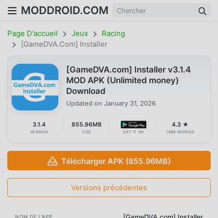
MODDROID.COM
Page D'accueil
Jeux
Racing
[GameDVA.com] Installer
[GameDVA.com] Installer v3.1.4
MOD APK (Unlimited money)
Download
Updated on
January 31, 2026
3.1.4
855.96MB
4.3 ★
VERSION
SIZE
GET IT ON
1698 RATINGS
Télécharger APK (855.96MB)
Versions précédentes
[GameDVA.com] Installer
NOM DE L'APP