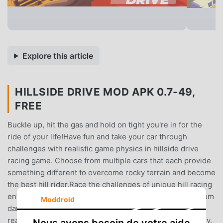
Explore this article
HILLSIDE DRIVE MOD APK 0.7-49,
FREE
Buckle up, hit the gas and hold on tight you're in for the
ride of your life!Have fun and take your car through
challenges with realistic game physics in hillside drive
racing game. Choose from multiple cars that each provide
something different to overcome rocky terrain and become
the best hill rider.Race the challenges of unique hill racing
environments with many different cars. Gain bonuses from
Moddroid
daring tricks and collect coins to upgrade your car and
reach even higher distances. The game seems to be easy,