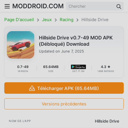
MODDROID.COM
Page D'accueil
Jeux
Racing
Hillside Drive
Hillside Drive v0.7-49 MOD APK
(Débloqué) Download
Updated on
June 7, 2025
0.7-49
65.64MB
4.3 ★
VERSION
SIZE
GET IT ON
1698 RATINGS
Télécharger APK (65.64MB)
Versions précédentes
Hillside Drive
NOM DE L'APP