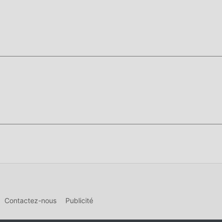
e Keeps 3.0.6 dans le package d'installation moddroid en un seu
uits qui vous attendent pour jouer, qu'attendez-vous, téléchargez
Contactez-nous
Publicité