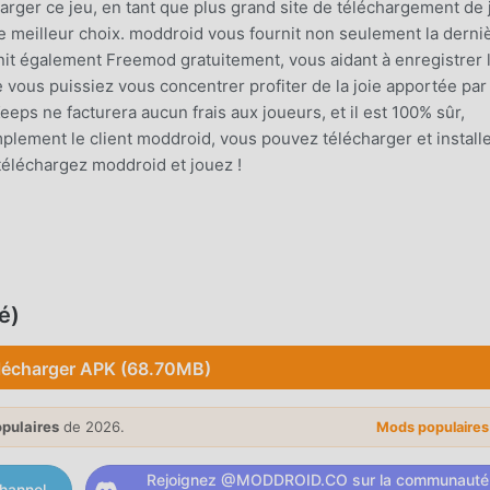
harger ce jeu, en tant que plus grand site de téléchargement de 
 meilleur choix. moddroid vous fournit non seulement la derni
nit également Freemod gratuitement, vous aidant à enregistrer 
 vous puissiez vous concentrer profiter de la joie apportée par 
ps ne facturera aucun frais aux joueurs, et il est 100% sûr,
implement le client moddroid, vous pouvez télécharger et install
téléchargez moddroid et jouez !
meplay unique lui a permis de gagner un grand nombre de fans 
traditionnels, dans Keeps , vous n'avez qu'à suivre le didactici
t le jeu et profiter de la joie apportée par les jeux classiques
é)
oid a spécialement construit une plate-forme pour les amateu
t de partager avec tous les amateurs de jeux racing du monde
lécharger APK (68.70MB)
t profitez du racing jeu avec tous les partenaires mondiaux heu
opulaires
de 2026.
Mods populaire
Rejoignez @MODDROID.CO sur la communauté
n style artistique unique, et ses graphismes, cartes et personn
hannel