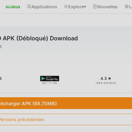
Jeux
Applications
Explore
Nouvelles
L
D APK (Débloqué) Download
5
B
4.3 ★
GET IT ON
1698 RATINGS
lécharger APK (68.70MB)
Versions précédentes