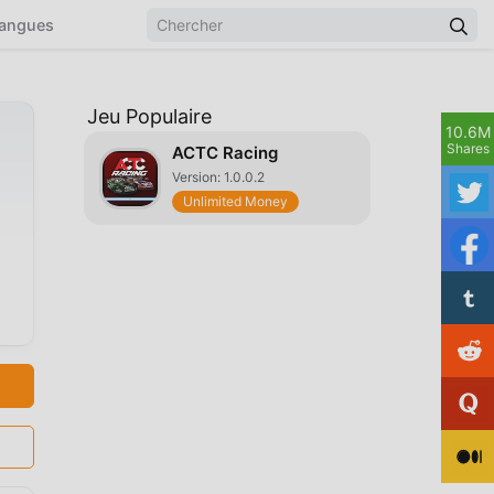
angues
Jeu Populaire
10.6M
Shares
ACTC Racing
Version: 1.0.0.2
Unlimited Money