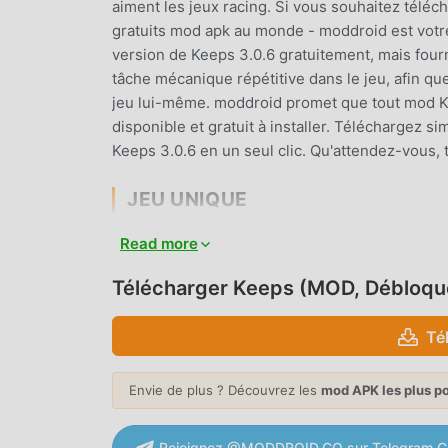
aiment les jeux racing. Si vous souhaitez téléc
gratuits mod apk au monde - moddroid est votre
version de Keeps 3.0.6 gratuitement, mais four
tâche mécanique répétitive dans le jeu, afin que
jeu lui-même. moddroid promet que tout mod Kee
disponible et gratuit à installer. Téléchargez s
Keeps 3.0.6 en un seul clic. Qu'attendez-vous, 
JEU UNIQUE
Keeps En tant que jeu racing populaire, son ga
Read more
travers le monde. Contrairement aux jeux racing 
novice, vous pouvez donc facilement démarrer tou
Télécharger Keeps (MOD, Débloqu
racing Keeps 3.0.6. Dans le même temps, moddr
jeux racing, vous permettant de communiquer e
Té
entier, qu'attendez-vous, rejoignez moddroid e
Envie de plus ? Découvrez les
mod APK les plus p
BEL ÉCRAN
Comme les jeux racing traditionnels, Keeps a u
Rejoignez @MODDROID.CO sur Telegram C