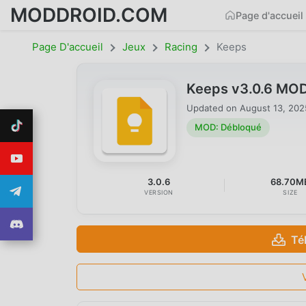
MODDROID.COM
Page d'accueil
Page D'accueil
Jeux
Racing
Keeps
Keeps v3.0.6 MO
Updated on
August 13, 202
MOD: Débloqué
3.0.6
68.70M
VERSION
SIZE
Té