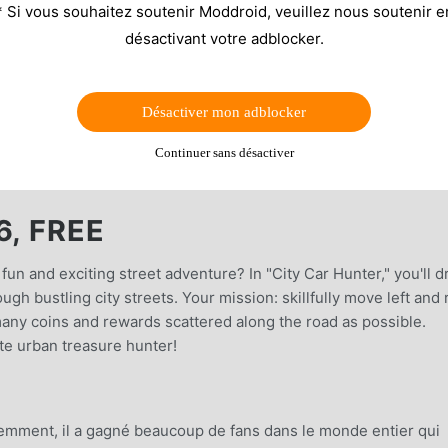
* Si vous souhaitez soutenir Moddroid, veuillez nous soutenir e
désactivant votre adblocker.
Désactiver mon adblocker
Continuer sans désactiver
6, FREE
fun and exciting street adventure? In "City Car Hunter," you'll d
ugh bustling city streets. Your mission: skillfully move left and 
many coins and rewards scattered along the road as possible.
te urban treasure hunter!
cemment, il a gagné beaucoup de fans dans le monde entier qui