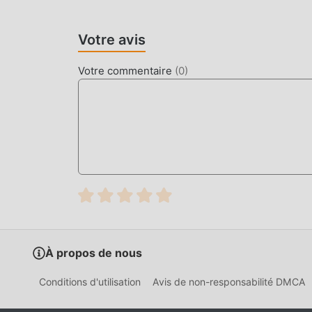
télécharger directement la version mod gratuit
clic, et il y a plus de jeux mod populaires grat
maintenant!
Votre avis
Votre commentaire
(
0
)
À propos de nous
Conditions d'utilisation
Avis de non-responsabilité DMCA