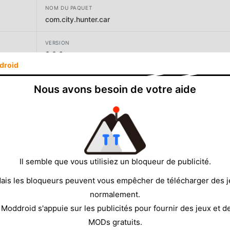
NOM DU PAQUET
com.city.hunter.car
VERSION
3.0.6
droid
DÉVELOPPEUR
Nous avons besoin de votre aide
Impulsive Creations
TAILLE
68.70MB
Il semble que vous utilisiez un bloqueur de publicité.
ais les bloqueurs peuvent vous empêcher de télécharger des 
normalement.
 Moddroid s'appuie sur les publicités pour fournir des jeux et d
MODs gratuits.