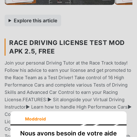
Explore this article
RACE DRIVING LICENSE TEST MOD
APK 2.5, FREE
Join your personal Driving Tutor at the Race Track today!
Follow his advice to earn your license and get promoted to
the Race Team as a Test Driver! Take control of 16 High
Performance Cars and complete various Tests of Driving
Skills and Advanced Car Control to earn your Racing
License.FEATURES:▶ Sit alongside your Virtual Driving
Instructor▶ Learn how to handle High Performance Cars▶
Complete 64 Driving Tests to earn your new Racing
Moddroid
License▶ Racing Lines, Apexes, Braking Points and Drift
Control Lessons▶ Get behind the wheel of 16 Awesome
Nous avons besoin de votre aide
Track Tuned Cars▶ Featuring Realistic Racing Circuit with