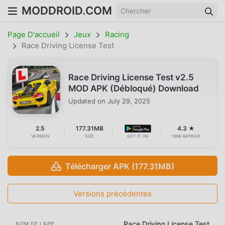
MODDROID.COM
Page D'accueil
Jeux
Racing
Race Driving License Test
Race Driving License Test v2.5
MOD APK (Débloqué) Download
Updated on
July 29, 2025
2.5
177.31MB
4.3 ★
VERSION
SIZE
GET IT ON
1698 RATINGS
Télécharger APK (177.31MB)
Versions précédentes
Race Driving License Test
NOM DE L'APP