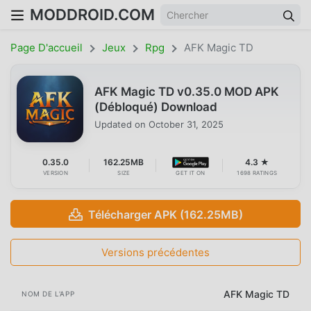
MODDROID.COM
Page D'accueil
Jeux
Rpg
AFK Magic TD
AFK Magic TD v0.35.0 MOD APK
(Débloqué) Download
Updated on
October 31, 2025
0.35.0
162.25MB
4.3 ★
VERSION
SIZE
GET IT ON
1698 RATINGS
Télécharger APK (162.25MB)
Versions précédentes
AFK Magic TD
NOM DE L'APP