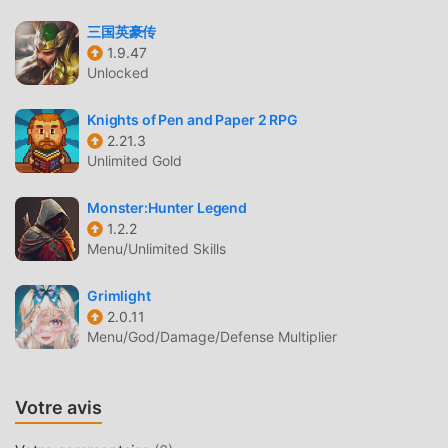
moddroid est votre meilleur choix. moddroid vous fournit
non seulement la dernière version de AFK Magic TD
三国英豪传
0.35.0 gratuitement, mais fournit également Freemod
1.9.47
Unlocked
gratuitement, vous aidant à enregistrer la tâche mécanique
répétitive dans le jeu, afin que vous puissiez vous
Knights of Pen and Paper 2 RPG
concentrer profiter de la joie apportée par le jeu lui-même.
2.21.3
moddroid promet que tout mod AFK Magic TD ne facturera
Unlimited Gold
aucun frais aux joueurs, et il est 100% sûr, disponible et
gratuit à installer. Téléchargez simplement le client
Monster:Hunter Legend
moddroid, vous pouvez télécharger et installer AFK Magic
1.2.2
TD 0.35.0 en un seul clic. Qu'attendez-vous, téléchargez
Menu/Unlimited Skills
moddroid et jouez !
Grimlight
JEU UNIQUE
2.0.11
Menu/God/Damage/Defense Multiplier
AFK Magic TD En tant que jeu rpg populaire, son gameplay
unique lui a permis de gagner un grand nombre de fans à
travers le monde. Contrairement aux jeux rpg
Votre avis
traditionnels, dans AFK Magic TD , vous n'avez qu'à suivre