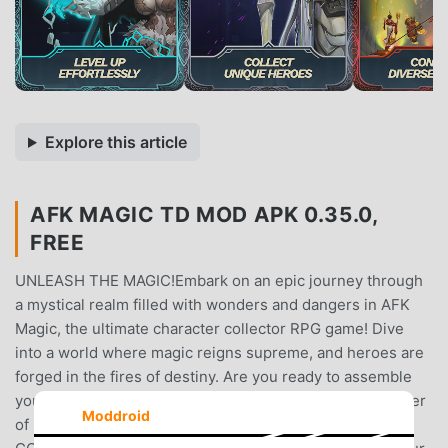
Explore this article
AFK MAGIC TD MOD APK 0.35.0,
FREE
UNLEASH THE MAGIC!Embark on an epic journey through
a mystical realm filled with wonders and dangers in AFK
Magic, the ultimate character collector RPG game! Dive
into a world where magic reigns supreme, and heroes are
forged in the fires of destiny. Are you ready to assemble
your team of legendary champions and unleash the power
Moddroid
of magic against relentless foes?COLLECT AND