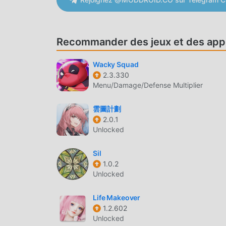
BattleChasers: Nightwar En tant que jeu rpg t
entier qui aiment les jeux rpg. Si vous souhait
de jeux gratuits mod apk au monde - moddroid e
Recommander des jeux et des appl
dernière version de BattleChasers: Nightwar 1.
vous aidant à enregistrer la tâche mécanique ré
Wacky Squad
de la joie apportée par le jeu lui-même. moddr
2.3.330
aucun frais aux joueurs, et il est 100% sûr, disp
Menu/Damage/Defense Multiplier
moddroid, vous pouvez télécharger et installer 
téléchargez moddroid et jouez !
雲圖計劃
2.0.1
JEU UNIQUE
Unlocked
BattleChasers: Nightwar En tant que jeu rpg po
Sil
nombre de fans à travers le monde. Contraireme
1.0.2
n'avez qu'à suivre le didacticiel novice, vous po
Unlocked
apportée par les jeux classiques rpg BattleCh
spécialement construit une plate-forme pour l
Life Makeover
partager avec tous les amateurs de jeux rpg du
1.2.602
Unlocked
rpg jeu avec tous les partenaires mondiaux he