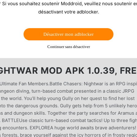
* Si vous souhaitez soutenir Moddroid, veuillez nous soutenir e
désactivant votre adblocker.
Désactiver mon adblocker
Continuer sans désactiver
GHTWAR MOD APK 1.0.39, FR
 Ultimate Fan Members.Battle Chasers: Nightwar is an RPG insp
dungeon diving, turn-based combat presented in a classic JRPG
 the world. You’ll help young Gully on her quest to find her lost
to the dangerous grounds. Gully gets help from 5 unlikely hero
ems and dungeon skills. Together the party searches for Aramus 
. BATTLEUse classic turn-based combat tactics! Up to three fig
nding encounters. EXPLOREA huge world awaits brave adventurers!
forests, brace yourself against the icy horrors of in frosty regi