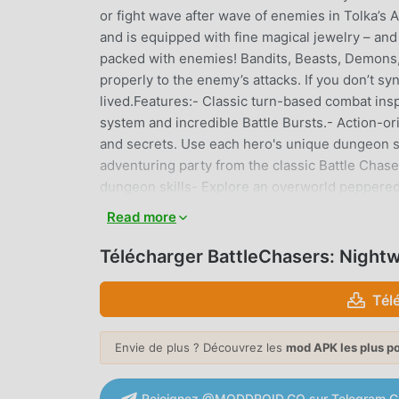
or fight wave after wave of enemies in Tolka’s
and is equipped with fine magical jewelry – an
packed with enemies! Bandits, Beasts, Demons, E
properly to the enemy’s attacks. If you don’t sy
lived.Features:- Classic turn-based combat in
system and incredible Battle Bursts.- Action-o
and secrets. Use each hero's unique dungeon ski
adventuring party from the classic Battle Chaser
dungeon skills- Explore an overworld peppere
friends and foes. - Dive into the deep crafting
Read more
epic items!Battle Chasers: Nightwar was orig
members enjoy an ad-free experience, with full 
Télécharger BattleChasers: Night
46,000 episodes, including simulcast series that
membership offers special benefits including of
Tél
Crunchyroll Game Vault access, streaming simul
https://www.crunchyroll.com/games/privacyTer
Envie de plus ? Découvrez les
mod APK les plus p
BATTLECHASERS: NIGHTWAR I
Rejoignez @MODDROID.CO sur Telegram C