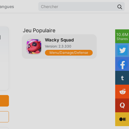
angues
Jeu Populaire
10.6M
d
Shares
Wacky Squad
Version: 2.3.330
Menu/Damage/Defense
Multiplier