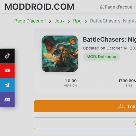
MODDROID.COM
Page d'accueil
Page D'accueil
Jeux
Rpg
BattleChasers: Night
BattleChasers: N
Updated on
October 14, 20
MOD: Débloqué
1.0.39
1739.69
VERSION
SIZE
Tél