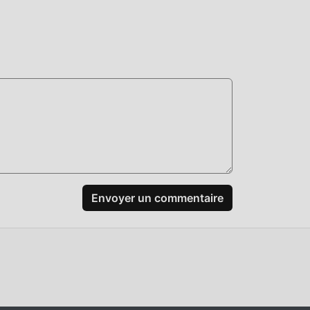
tes
aux
Envoyer un commentaire
même
mods
er
idant