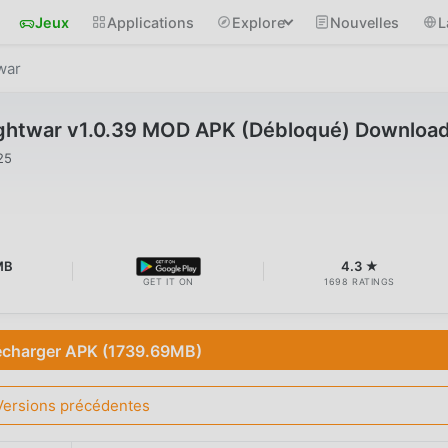
Jeux
Applications
Explore
Nouvelles
L
war
ightwar v1.0.39 MOD APK (Débloqué) Downloa
25
MB
4.3 ★
GET IT ON
1698 RATINGS
écharger APK (1739.69MB)
Versions précédentes