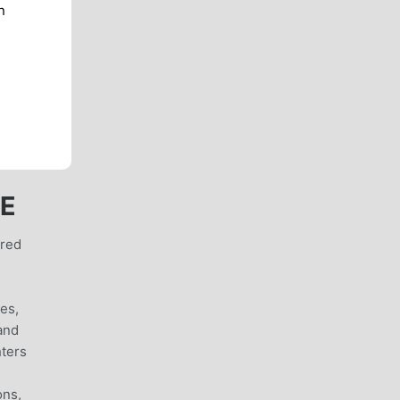
n
EE
ired
es,
and
hters
ons,