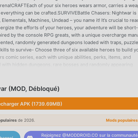
 Arena!CRAFTEach of your six heroes wears armor, carries a wea
d everything can be crafted.SURVIVEBattle Chasers: Nightwar is
lementals, Machines, Undead – you name it! It’s crucial to rea
nergize the efforts of your heroes, your adventure will be short-
spired by the console RPG greats, with a unique overcharge man
riented, randomly generated dungeons loaded with traps, puzzle
lls to survive- Choose three of six available heroes to build y
s comic series, each with unique abilities, perks, items, and
d with hidden dungeons, rare bosses and randomly appearing
 system, using the unique ingredient-overloading system to crea
inally developed by Airship Syndicate.————Crunchyroll Premi
access to Crunchyroll's library of over 1,300 unique titles and
war (MOD, Débloqué)
 premiere shortly after premiering in Japan. In addition,
fline viewing access, discount code to Crunchyroll Store,
écharger APK (1739.69MB)
taneously on multiple devices, and more!Privacy Policy:
ms: https://www.crunchyroll.com/games/terms/
opulaires
de 2026.
Mods populaire
NTRODUCTION
Rejoignez @MODDROID.CO sur la communauté
hannel