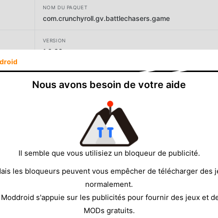
NOM DU PAQUET
com.crunchyroll.gv.battlechasers.game
VERSION
1.0.39
droid
DÉVELOPPEUR
Nous avons besoin de votre aide
Crunchyroll, LLC
TAILLE
1739.69MB
Il semble que vous utilisiez un bloqueur de publicité.
ais les bloqueurs peuvent vous empêcher de télécharger des 
normalement.
 Moddroid s'appuie sur les publicités pour fournir des jeux et d
MODs gratuits.