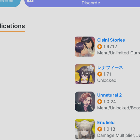
Discorde
rès populaire récemment, il a gagné beaucoup de fans dans le m
ez télécharger ce jeu, en tant que plus grand site de télécharge
st votre meilleur choix. moddroid vous fournit non seulement 
ications
0.39 gratuitement, mais fournit également Freemod gratuitemen
pétitive dans le jeu, afin que vous puissiez vous concentrer pro
Cisini Stories
oid promet que tout mod BattleChasers: Nightwar ne facturera
1.97.12
onible et gratuit à installer. Téléchargez simplement le client
Menu/Unlimited Cur
BattleChasers: Nightwar 1.0.39 en un seul clic. Qu'attendez-vou
レナフィーネ
1.71
Unlocked
pulaire, son gameplay unique lui a permis de gagner un grand
Unnatural 2
nt aux jeux rpg traditionnels, dans BattleChasers: Nightwar , 
1.0.24
uvez donc facilement démarrer tout le jeu et profiter de la joie
Menu/Unlocked/Boo
asers: Nightwar 1.0.39. Dans le même temps, moddroid a
es amateurs de jeux rpg, vous permettant de communiquer et d
Endfield
 monde entier, qu'attendez-vous, rejoignez moddroid et profite
1.0.13
ureux