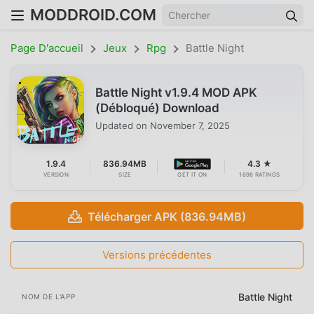
MODDROID.COM
Page D'accueil
Jeux
Rpg
Battle Night
Battle Night v1.9.4 MOD APK
(Débloqué) Download
Updated on
November 7, 2025
1.9.4
836.94MB
4.3 ★
VERSION
SIZE
GET IT ON
1698 RATINGS
Télécharger APK (836.94MB)
Versions précédentes
Battle Night
NOM DE L'APP