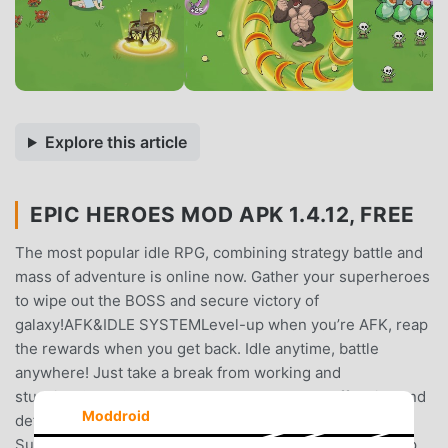
Explore this article
EPIC HEROES MOD APK 1.4.12, FREE
The most popular idle RPG, combining strategy battle and
mass of adventure is online now. Gather your superheroes
to wipe out the BOSS and secure victory of
galaxy!AFK&IDLE SYSTEMLevel-up when you’re AFK, reap
the rewards when you get back. Idle anytime, battle
anywhere! Just take a break from working and
studying.STRAGEGIC BATTLEPlan your own offensive and
Moddroid
defensive strategy with hundreds of hero combinations.
Summon your heroes, upgrade their equipment, develop