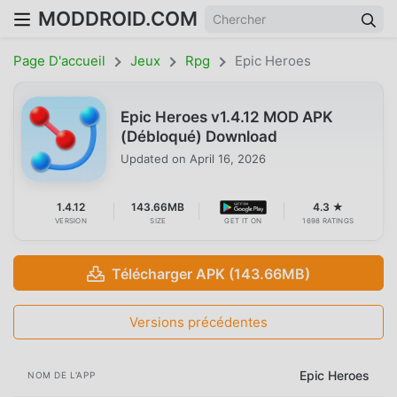
MODDROID.COM
Page D'accueil
Jeux
Rpg
Epic Heroes
Epic Heroes v1.4.12 MOD APK
(Débloqué) Download
Updated on
April 16, 2026
1.4.12
143.66MB
4.3 ★
VERSION
SIZE
GET IT ON
1698 RATINGS
Télécharger APK (143.66MB)
Versions précédentes
Epic Heroes
NOM DE L'APP