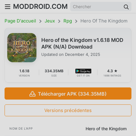
MODDROID.COM
Page D'accueil
Jeux
Rpg
Hero Of The Kingdom
Hero of the Kingdom v1.6.18 MOD
APK (N/A) Download
Updated on
December 4, 2025
1.6.18
334.35MB
4.3 ★
VERSION
SIZE
GET IT ON
1698 RATINGS
Télécharger APK (334.35MB)
Versions précédentes
Hero of the Kingdom
NOM DE L'APP