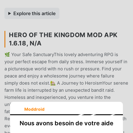
Explore this article
HERO OF THE KINGDOM MOD APK
1.6.18, N/A
🌿 Your Safe SanctuaryThis lovely adventuring RPG is
your perfect escape from daily stress. Immerse yourself in
a picturesque world with no rush or pressure. Find your
peace and enjoy a wholesome journey where failure
simply does not exist.🏡 A Journey to HeroismYour serene
farm life is interrupted by an unexpected bandit raid.
Homeless and inexperienced, you venture into the
unknown. Pack your backpack wisely and rescue your
Moddroid
father in this heartwarming classic tale.💖 The Joy of
Restoring the WorldExperience gratifying satisfaction with
Nous avons besoin de votre aide
every good deed you perform. Watch how your helping
hands instantly transform a damaged land into a beautiful,