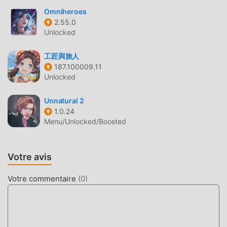
récemment, il a gagné beaucoup de fans dans le monde
Omniheroes
entier qui aiment les jeux rpg. Si vous souhaitez
2.55.0
télécharger ce jeu, en tant que plus grand site de
Unlocked
téléchargement de jeux gratuits mod apk au monde -
moddroid est votre meilleur choix. moddroid vous fournit
工匠與旅人
non seulement la dernière version de Hero of the Kingdom
187.100009.11
1.6.18 gratuitement, mais fournit également N/Amod
Unlocked
gratuitement, vous aidant à enregistrer la tâche mécanique
répétitive dans le jeu, afin que vous puissiez vous
Unnatural 2
concentrer profiter de la joie apportée par le jeu lui-même.
1.0.24
Menu/Unlocked/Boosted
moddroid promet que tout mod Hero of the Kingdom ne
facturera aucun frais aux joueurs, et il est 100% sûr,
disponible et gratuit à installer. Téléchargez simplement le
Votre avis
client moddroid, vous pouvez télécharger et installer Hero
of the Kingdom 1.6.18 en un seul clic. Qu'attendez-vous,
Votre commentaire
(
0
)
téléchargez moddroid et jouez !
JEU UNIQUE
Hero of the Kingdom En tant que jeu rpg populaire, son