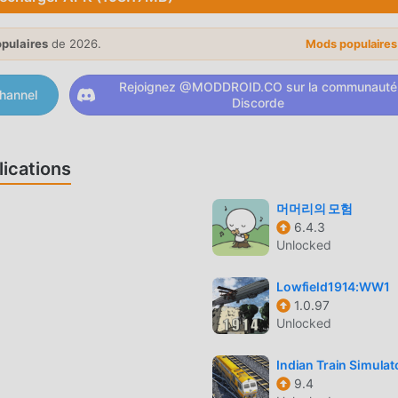
es amateurs de jeux simulation, vous permettant de communique
ulation du monde entier, qu'attendez-vous, rejoignez moddroid
opulaires
de 2026.
Mods populaire
naires mondiaux heureux
Rejoignez @MODDROID.CO sur la communauté
hannel
Discorde
ot Management a un style artistique unique, et ses graphismes,
 Car Lot Management attiré de nombreux fans de simulation, et
Lot Management 4.0.1 a adopté un moteur virtuel mis à jour et
ications
ne technologie plus avancée, l'expérience d'écran du jeu a été
le original de simulation, le maximum Il améliore l'expérience
머머리의 모험
6.4.3
ombreux types de téléphones mobiles apk avec une excellente
Unlocked
rs de jeux simulation peuvent pleinement profiter du bonheur
Lowfield1914:WW1
1.0.97
Unlocked
s utilisateurs passent beaucoup de temps à accumuler leur
Indian Train Simulat
i est à la fois la caractéristique et le plaisir du jeu, mais en 
9.4
tablement fatiguer les gens, mais maintenant, l'émergence des 