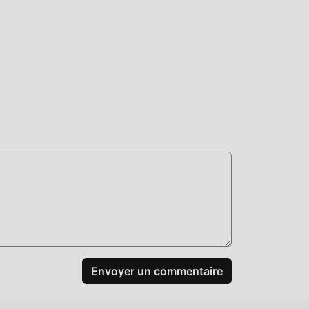
er
idant
roid
Envoyer un commentaire