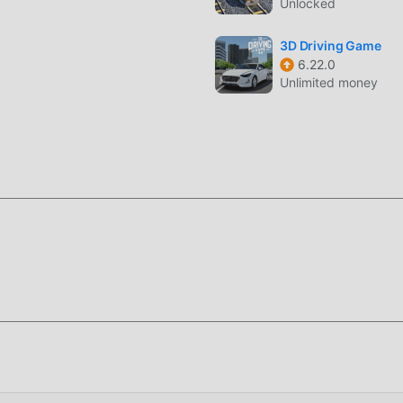
Unlocked
besoin de dépenser la majeure partie de votre énergie et de répét
 peuvent facilement vous aider à omettre ce processus, vous a
3D Driving Game
i-même
6.22.0
Unlimited money
ment pour installer l'application moddroid, vous pouvez
e Car Lot Management 4.0.1 dans le package d'installation modd
laires gratuits qui vous attendent pour jouer, qu'attendez-vous,