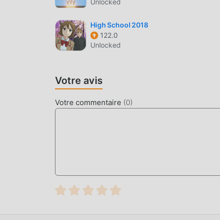
Unlocked
a réécrit cette situation. Ici, vous n'avez pas 
""l'accumulation"" un peu ennuyeuse. Les mods
High School 2018
ainsi à vous concentrer sur le plaisir du jeu lu
122.0
Unlocked
TÉLÉCHARGER MAINTENANT
Cliquez simplement sur le bouton de télécharge
Votre avis
télécharger directement la version mod gratuit
en un seul clic, et il y a plus de jeux mod popu
Votre commentaire
(
0
)
téléchargez-le maintenant!