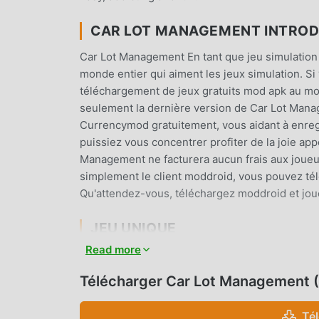
CAR LOT MANAGEMENT INTRO
Car Lot Management En tant que jeu simulation
monde entier qui aiment les jeux simulation. Si
téléchargement de jeux gratuits mod apk au mo
seulement la dernière version de Car Lot Mana
Currencymod gratuitement, vous aidant à enregi
puissiez vous concentrer profiter de la joie a
Management ne facturera aucun frais aux joueurs,
simplement le client moddroid, vous pouvez télé
Qu'attendez-vous, téléchargez moddroid et jou
JEU UNIQUE
Read more
Car Lot Management En tant que jeu simulation
nombre de fans à travers le monde. Contraireme
Télécharger Car Lot Management 
vous n'avez qu'à suivre le didacticiel novice, v
apportée par les jeux classiques simulation C
Té