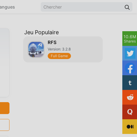
angues
Jeu Populaire
10.6M
Shares
RFS
Version: 3.2.8
Full Game