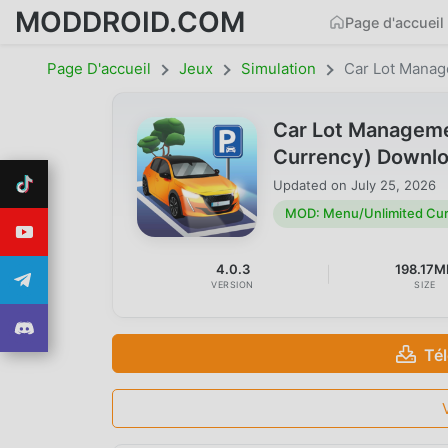
MODDROID.COM
Page d'accueil
Page D'accueil
Jeux
Simulation
Car Lot Mana
Car Lot Manageme
Currency) Downl
Updated on
July 25, 2026
MOD: Menu/Unlimited Cu
4.0.3
198.17M
VERSION
SIZE
Té