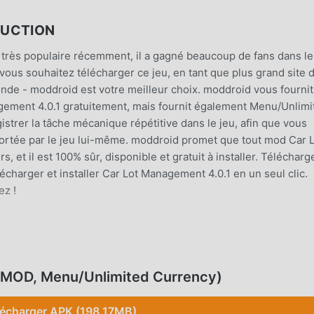
DUCTION
 très populaire récemment, il a gagné beaucoup de fans dans le
 vous souhaitez télécharger ce jeu, en tant que plus grand site 
nde - moddroid est votre meilleur choix. moddroid vous fourni
gement 4.0.1 gratuitement, mais fournit également Menu/Unlimi
strer la tâche mécanique répétitive dans le jeu, afin que vous
pportée par le jeu lui-même. moddroid promet que tout mod Car 
 et il est 100% sûr, disponible et gratuit à installer. Télécharg
charger et installer Car Lot Management 4.0.1 en un seul clic.
ez !
 populaire, son gameplay unique lui a permis de gagner un gra
nt aux jeux simulation traditionnels, dans Car Lot Management
(MOD, Menu/Unlimited Currency)
ous pouvez donc facilement démarrer tout le jeu et profiter de la 
ar Lot Management 4.0.1. Dans le même temps, moddroid a
lécharger APK (198.17MB)