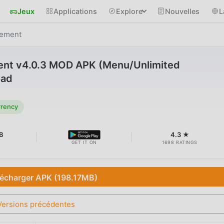
Jeux
Applications
Explore
Nouvelles
L
gement
nt v4.0.3 MOD APK (Menu/Unlimited
oad
rrency
B
4.3 ★
GET IT ON
1698 RATINGS
lécharger APK (198.17MB)
Versions précédentes