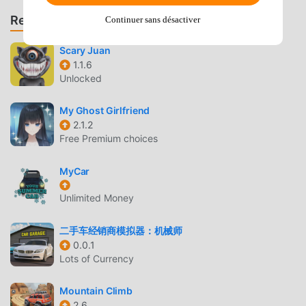
- moddroid est votre meilleur choix. moddroid vous fournit
Recommander des jeux et des applications
Continuer sans désactiver
non seulement la dernière version de Cargo Truck
Simulation 2023 .6.5 gratuitement, mais fournit également
Scary Juan
Unlimited Moneymod gratuitement, vous aidant à
1.1.6
enregistrer la tâche mécanique répétitive dans le jeu, afin
Unlocked
que vous puissiez vous concentrer profiter de la joie
apportée par le jeu lui-même. moddroid promet que tout
My Ghost Girlfriend
2.1.2
mod Cargo Truck Simulation 2023 ne facturera aucun frais
Free Premium choices
aux joueurs, et il est 100% sûr, disponible et gratuit à
installer. Téléchargez simplement le client moddroid, vous
MyCar
pouvez télécharger et installer Cargo Truck Simulation
2023 .6.5 en un seul clic. Qu'attendez-vous, téléchargez
Unlimited Money
moddroid et jouez !
二手车经销商模拟器：机械师
JEU UNIQUE
0.0.1
Lots of Currency
Cargo Truck Simulation 2023 En tant que jeu simulation
populaire, son gameplay unique lui a permis de gagner un
Mountain Climb
grand nombre de fans à travers le monde. Contrairement
2.6