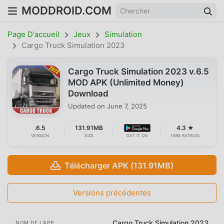
MODDROID.COM
Page D'accueil
Jeux
Simulation
Cargo Truck Simulation 2023
Cargo Truck Simulation 2023 v.6.5
MOD APK (Unlimited Money)
Download
Updated on
June 7, 2025
.6.5
131.91MB
4.3 ★
VERSION
SIZE
GET IT ON
1698 RATINGS
Télécharger APK (131.91MB)
Versions précédentes
Cargo Truck Simulation 2023
NOM DE L'APP