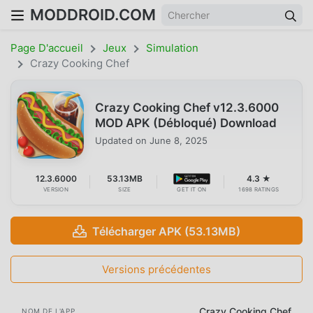
MODDROID.COM
Page D'accueil
Jeux
Simulation
Crazy Cooking Chef
Crazy Cooking Chef v12.3.6000
MOD APK (Débloqué) Download
Updated on
June 8, 2025
12.3.6000
53.13MB
4.3 ★
VERSION
SIZE
GET IT ON
1698 RATINGS
Télécharger APK (53.13MB)
Versions précédentes
Crazy Cooking Chef
NOM DE L'APP