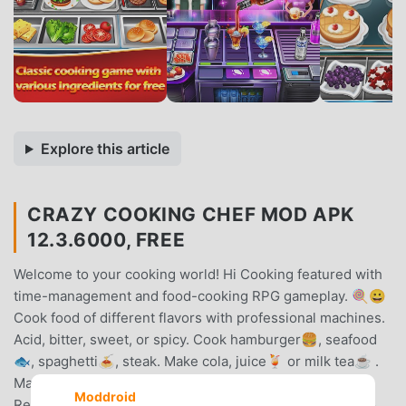
Explore this article
CRAZY COOKING CHEF MOD APK
12.3.6000, FREE
Welcome to your cooking world! Hi Cooking featured with
time-management and food-cooking RPG gameplay. 🍭😀
Cook food of different flavors with professional machines.
Acid, bitter, sweet, or spicy. Cook hamburger🍔, seafood
🐟, spaghetti🍝, steak. Make cola, juice🍹 or milk tea☕️ .
Make sweet ice cream cone, cupcake. Run Western
Moddroid
Restaurant, Indie Restaurant, Chinese Restaurant and so