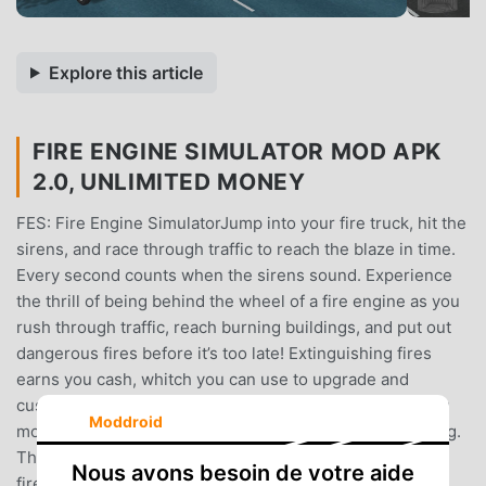
Explore this article
FIRE ENGINE SIMULATOR MOD APK
2.0, UNLIMITED MONEY
FES: Fire Engine SimulatorJump into your fire truck, hit the
sirens, and race through traffic to reach the blaze in time.
Every second counts when the sirens sound. Experience
the thrill of being behind the wheel of a fire engine as you
rush through traffic, reach burning buildings, and put out
dangerous fires before it’s too late! Extinguishing fires
earns you cash, whitch you can use to upgrade and
customize your fire truck, or purchase one that suits you
Moddroid
more. Put out a dumpster fire or a massive office building.
The joice is yours.Whether you love driving, rescue, or
Nous avons besoin de votre aide
firefighter games, this is a great experience for you on