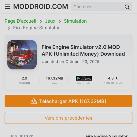
MODDROID.COM
Page D'accueil
Jeux
Simulation
Fire Engine Simulator
Fire Engine Simulator v2.0 MOD
APK (Unlimited Money) Download
Updated on
October 23, 2025
2.0
167.32MB
4.3 ★
VERSION
SIZE
GET IT ON
1698 RATINGS
Télécharger APK (167.32MB)
Versions précédentes
Fire Engine Simulator
NOM DE L'APP