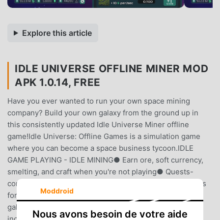
Explore this article
IDLE UNIVERSE OFFLINE MINER MOD
APK 1.0.14, FREE
Have you ever wanted to run your own space mining
company? Build your own galaxy from the ground up in
this consistently updated Idle Universe Miner offline
game!Idle Universe: Offline Games is a simulation game
where you can become a space business tycoon.IDLE
GAME PLAYING - IDLE MINING● Earn ore, soft currency,
smelting, and craft when you're not playing● Quests-
complete quests to earn premium rewards● Open crates
Moddroid
for ultimate item and champion● Check how much your
galaxy evolved while idle● Upgrade mining planets to
Nous avons besoin de votre aide
increase your ore capacities● Turn that ore into more