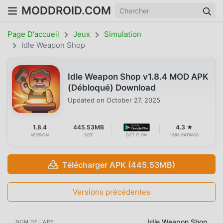
MODDROID.COM
Page D'accueil
Jeux
Simulation
Idle Weapon Shop
Idle Weapon Shop v1.8.4 MOD APK
(Débloqué) Download
Updated on
October 27, 2025
1.8.4
445.53MB
4.3 ★
VERSION
SIZE
GET IT ON
1698 RATINGS
Télécharger APK (445.53MB)
Versions précédentes
Idle Weapon Shop
NOM DE L'APP