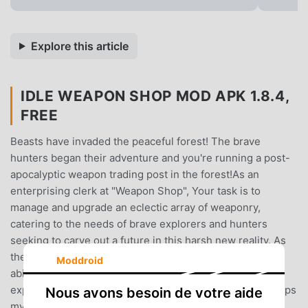
Explore this article
IDLE WEAPON SHOP MOD APK 1.8.4,
FREE
Beasts have invaded the peaceful forest! The brave
hunters began their adventure and you're running a post-
apocalyptic weapon trading post in the forest!As an
enterprising clerk at "Weapon Shop", Your task is to
manage and upgrade an eclectic array of weaponry,
catering to the needs of brave explorers and hunters
seeking to carve out a future in this harsh new reality. As
the tycoon of your weapon shop, success lies in your
Moddroid
ability to balance crafting, sales, and upgrades, all while
expanding your business empire.When night falls, perhaps
Nous avons besoin de votre aide
mysterious customer will visit your store!Starting with a