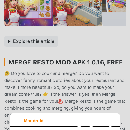
Explore this article
MERGE RESTO MOD APK 1.0.16, FREE
🤔 Do you love to cook and merge? Do you want to
discover funny, romantic stories about your restaurant and
make it more beautiful? So, do you want to make your
dream come true? 👉 If the answer is yes, then Merge
Resto is the game for you!♨️ Merge Resto is the game that
combines cooking and merging, giving you hours of
entertainment and creativity. You will play as a talented
Moddroid
chef, cook delicious dishes and collect weird ingredients.
You also can follow the funny stories about your restaurant