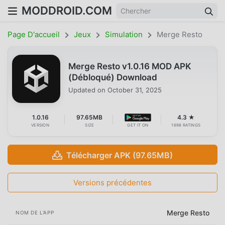
MODDROID.COM
Page D'accueil
Jeux
Simulation
Merge Resto
Merge Resto v1.0.16 MOD APK
(Débloqué) Download
Updated on
October 31, 2025
1.0.16
97.65MB
4.3 ★
VERSION
SIZE
GET IT ON
1698 RATINGS
Télécharger APK (97.65MB)
Versions précédentes
Merge Resto
NOM DE L'APP