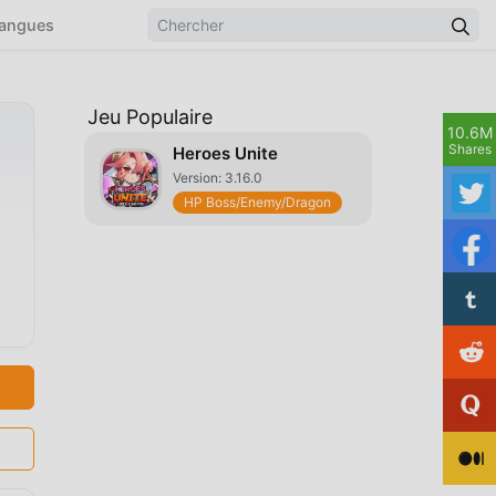
angues
Jeu Populaire
10.6M
Shares
Heroes Unite
Version: 3.16.0
HP Boss/Enemy/Dragon