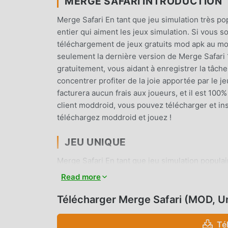
MERGE SAFARI INTRODUCTION
Merge Safari En tant que jeu simulation très p
entier qui aiment les jeux simulation. Si vous s
téléchargement de jeux gratuits mod apk au mo
seulement la dernière version de Merge Safari
gratuitement, vous aidant à enregistrer la tâch
concentrer profiter de la joie apportée par le
facturera aucun frais aux joueurs, et il est 100%
client moddroid, vous pouvez télécharger et ins
téléchargez moddroid et jouez !
JEU UNIQUE
Merge Safari En tant que jeu simulation popula
de fans à travers le monde. Contrairement aux j
Read more
suivre le didacticiel novice, vous pouvez donc f
jeux classiques simulation Merge Safari 1.0.2
Télécharger Merge Safari (MOD, U
plate-forme pour les amateurs de jeux simulat
amateurs de jeux simulation du monde entier, q
Té