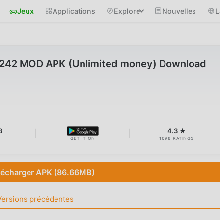
Jeux
Applications
Explore
Nouvelles
L
0.242 MOD APK (Unlimited money) Download
B
4.3 ★
GET IT ON
1698 RATINGS
lécharger APK (86.66MB)
Versions précédentes