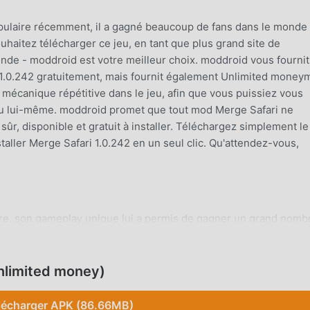
opulaire récemment, il a gagné beaucoup de fans dans le monde
ouhaitez télécharger ce jeu, en tant que plus grand site de
nde - moddroid est votre meilleur choix. moddroid vous fourni
 1.0.242 gratuitement, mais fournit également Unlimited money
e mécanique répétitive dans le jeu, afin que vous puissiez vous
 jeu lui-même. moddroid promet que tout mod Merge Safari ne
 sûr, disponible et gratuit à installer. Téléchargez simplement le
taller Merge Safari 1.0.242 en un seul clic. Qu'attendez-vous,
ire, son gameplay unique lui a permis de gagner un grand nomb
eux simulation traditionnels, dans Merge Safari , vous n'avez qu
acilement démarrer tout le jeu et profiter de la joie apportée pa
42. Dans le même temps, moddroid a spécialement construit une
nlimited money)
ion, vous permettant de communiquer et de partager avec tous 
u'attendez-vous, rejoignez moddroid et profitez du simulation 
lécharger APK (86.66MB)