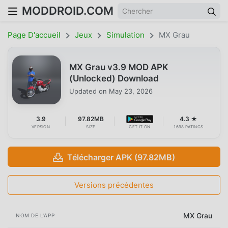
MODDROID.COM
Page D'accueil
Jeux
Simulation
MX Grau
MX Grau v3.9 MOD APK
(Unlocked) Download
Updated on
May 23, 2026
3.9
97.82MB
4.3 ★
VERSION
SIZE
GET IT ON
1698 RATINGS
Télécharger APK (97.82MB)
Versions précédentes
MX Grau
NOM DE L'APP