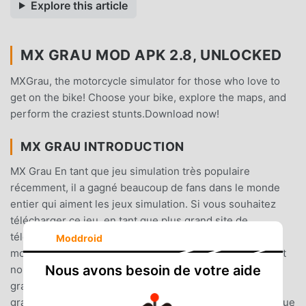
Explore this article
MX GRAU MOD APK 2.8, UNLOCKED
MXGrau, the motorcycle simulator for those who love to
get on the bike! Choose your bike, explore the maps, and
perform the craziest stunts.Download now!
MX GRAU INTRODUCTION
MX Grau En tant que jeu simulation très populaire
récemment, il a gagné beaucoup de fans dans le monde
entier qui aiment les jeux simulation. Si vous souhaitez
télécharger ce jeu, en tant que plus grand site de
téléchargement de jeux gratuits mod apk au monde -
Moddroid
moddroid est votre meilleur choix. moddroid vous fournit
Nous avons besoin de votre aide
non seulement la dernière version de MX Grau 2.8
gratuitement, mais fournit également Unlockedmod
gratuitement, vous aidant à enregistrer la tâche mécanique