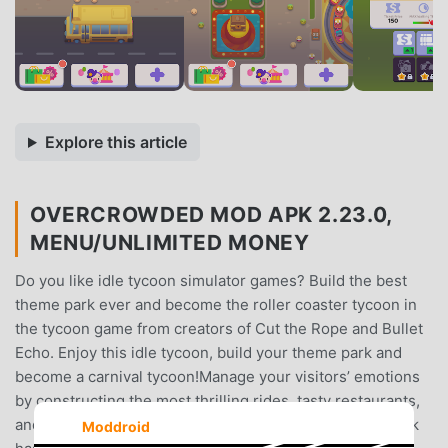
Explore this article
OVERCROWDED MOD APK 2.23.0,
MENU/UNLIMITED MONEY
Do you like idle tycoon simulator games? Build the best
theme park ever and become the roller coaster tycoon in
the tycoon game from creators of Cut the Rope and Bullet
Echo. Enjoy this idle tycoon, build your theme park and
become a carnival tycoon!Manage your visitors’ emotions
by constructing the most thrilling rides, tasty restaurants,
and hiring the funniest mascots that your idle theme park
Moddroid