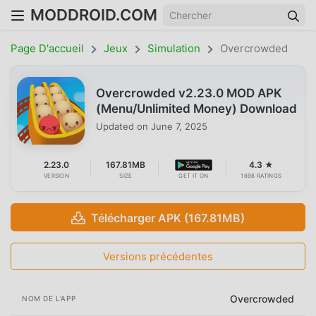
MODDROID.COM
Page D'accueil
Jeux
Simulation
Overcrowded
Overcrowded v2.23.0 MOD APK
(Menu/Unlimited Money) Download
Updated on
June 7, 2025
2.23.0
167.81MB
4.3 ★
VERSION
SIZE
GET IT ON
1698 RATINGS
Télécharger APK (167.81MB)
Versions précédentes
Overcrowded
NOM DE L'APP