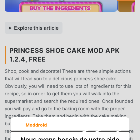
Explore this article
PRINCESS SHOE CAKE MOD APK
1.2.4, FREE
Shop, cook and decorate! These are three simple actions
that will lead you to a delicious princess shoe cake.
Obviously, you will need to use lots of ingredients for this
recipe, so in order to get them you will walk into the
supermarket and search the required ones. Once founded
you will pay and go to the baking room with the proper
ingredients. Take them and begin with the cake making,
but to be able to respect your recipe you must know the
Moddroid
required ingredients. So use the bought ones and prepare
the composition. Now you are in the kitchen, you will grab
Nous avons besoin de votre aide