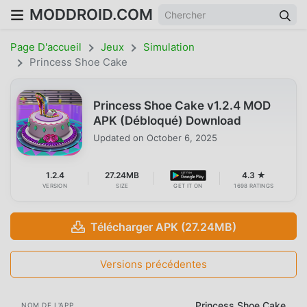
MODDROID.COM
Page D'accueil
Jeux
Simulation
Princess Shoe Cake
Princess Shoe Cake v1.2.4 MOD
APK (Débloqué) Download
Updated on
October 6, 2025
1.2.4
27.24MB
4.3 ★
VERSION
SIZE
GET IT ON
1698 RATINGS
Télécharger APK (27.24MB)
Versions précédentes
Princess Shoe Cake
NOM DE L'APP