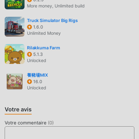
Comme les jeux simulation traditionnels, Tank Physics
More money, Unlimited build
Mobile 03 a un style artistique unique, et ses graphismes,
cartes et personnages de haute qualité font de Tank
Truck Simulator Big Rigs
Physics Mobile 03 attiré de nombreux fans de simulation,
1.6.0
et comparé aux jeux simulation traditionnels, Tank Physics
Unlimited Money
Mobile 03 7.0 a adopté un moteur virtuel mis à jour et
effectué des améliorations audacieuses. Avec une
Rilakkuma Farm
technologie plus avancée, l'expérience d'écran du jeu a
5.1.3
été grandement améliorée. Tout en conservant le style
Unlocked
original de simulation, le maximum Il améliore l'expérience
sensorielle de l'utilisateur, et il existe de nombreux types
養豬場MIX
16.0
de téléphones mobiles apk avec une excellente
Unlocked
adaptabilité, garantissant que tous les amateurs de jeux
simulation peuvent pleinement profiter du bonheur
apporté par Tank Physics Mobile 03 7.0
Votre avis
MOD UNIQUE
Votre commentaire
(
0
)
Le jeu traditionnel simulation nécessite que les utilisateurs
passent beaucoup de temps à accumuler leur