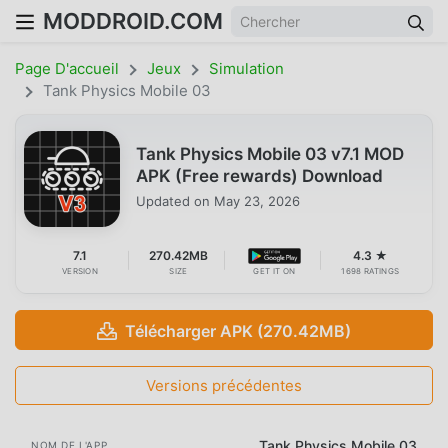
MODDROID.COM
Page D'accueil
Jeux
Simulation
Tank Physics Mobile 03
Tank Physics Mobile 03 v7.1 MOD
APK (Free rewards) Download
Updated on
May 23, 2026
7.1
270.42MB
4.3 ★
VERSION
SIZE
GET IT ON
1698 RATINGS
Télécharger APK (270.42MB)
Versions précédentes
Tank Physics Mobile 03
NOM DE L'APP