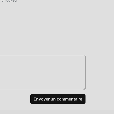
P unlocked
n un
Envoyer un commentaire