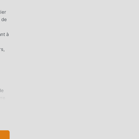
ier
t de
nt à
e
rs,
de
vre
eux
me
jeux
res