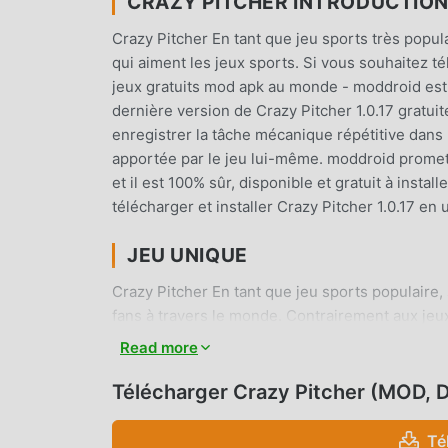
CRAZY PITCHER INTRODUCTIO
Crazy Pitcher En tant que jeu sports très popu
qui aiment les jeux sports. Si vous souhaitez t
jeux gratuits mod apk au monde - moddroid est 
dernière version de Crazy Pitcher 1.0.17 gratu
enregistrer la tâche mécanique répétitive dans l
apportée par le jeu lui-même. moddroid promet 
et il est 100% sûr, disponible et gratuit à inst
télécharger et installer Crazy Pitcher 1.0.17 en
JEU UNIQUE
Crazy Pitcher En tant que jeu sports populaire
fans à travers le monde. Contrairement aux jeux
le didacticiel novice, vous pouvez donc facileme
Read more
classiques sports Crazy Pitcher 1.0.17. Dans l
pour les amateurs de jeux sports, vous permet
Télécharger Crazy Pitcher (MOD, 
sports du monde entier, qu'attendez-vous, rejo
mondiaux heureux
Té