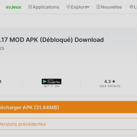
Jeux
Applications
Explore
Nouvelles
L
.0.17 MOD APK (Débloqué) Download
025
B
4.3 ★
GET IT ON
1698 RATINGS
lécharger APK (31.44MB)
Versions précédentes