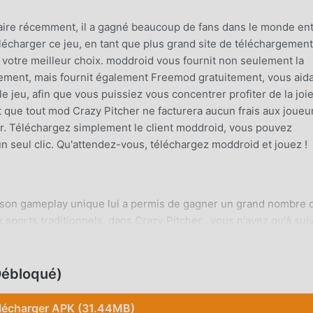
N
laire récemment, il a gagné beaucoup de fans dans le monde ent
élécharger ce jeu, en tant que plus grand site de téléchargemen
votre meilleur choix. moddroid vous fournit non seulement la
itement, mais fournit également Freemod gratuitement, vous aida
e jeu, afin que vous puissiez vous concentrer profiter de la joi
que tout mod Crazy Pitcher ne facturera aucun frais aux joueu
aller. Téléchargez simplement le client moddroid, vous pouvez
 un seul clic. Qu'attendez-vous, téléchargez moddroid et jouez !
, son gameplay unique lui a permis de gagner un grand nombre 
 sports traditionnels, dans Crazy Pitcher , vous n'avez qu'à sui
nt démarrer tout le jeu et profiter de la joie apportée par les j
e même temps, moddroid a spécialement construit une plate-for
tant de communiquer et de partager avec tous les amateurs de 
Débloqué)
ignez moddroid et profitez du sports jeu avec tous les partenai
lécharger APK (31.44MB)