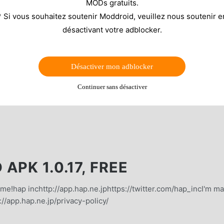
MODs gratuits.
* Si vous souhaitez soutenir Moddroid, veuillez nous soutenir e
désactivant votre adblocker.
Désactiver mon adblocker
Continuer sans désactiver
APK 1.0.17, FREE
game!hap inchttp://app.hap.ne.jphttps://twitter.com/hap_incI'm m
//app.hap.ne.jp/privacy-policy/