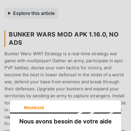
Explore this article
BUNKER WARS MOD APK 1.16.0, NO
ADS
Bunker Wars: WW1 Strategy is a real-time strategy war
game with multiplayer! Gather an army, participate in epic
PVP battles, devise your own tactics for victory, and
become the best in tower defense! In the midst of a world
war, defend your base from enemies and break through
their defenses. Upgrade your bunkers and expand your
territories by sending an army to capture strangers. Install
towers and distribute troops to different targets.Strategize
Moddroid
in every battle, bypass trenches, upgrade your base, and
capture all enemy structures to win this epic RTS game!
Nous avons besoin de votre aide
Prove to other players that you are a real strategist and
commander in real-time multiplayer! Play ranked battles in