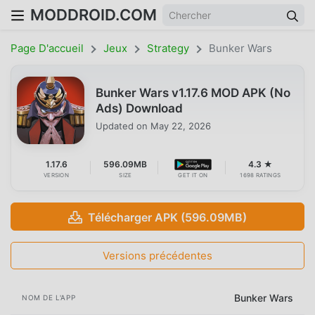
MODDROID.COM
Page D'accueil
Jeux
Strategy
Bunker Wars
Bunker Wars v1.17.6 MOD APK (No
Ads) Download
Updated on
May 22, 2026
1.17.6
596.09MB
4.3 ★
VERSION
SIZE
GET IT ON
1698 RATINGS
Télécharger APK (596.09MB)
Versions précédentes
Bunker Wars
NOM DE L'APP