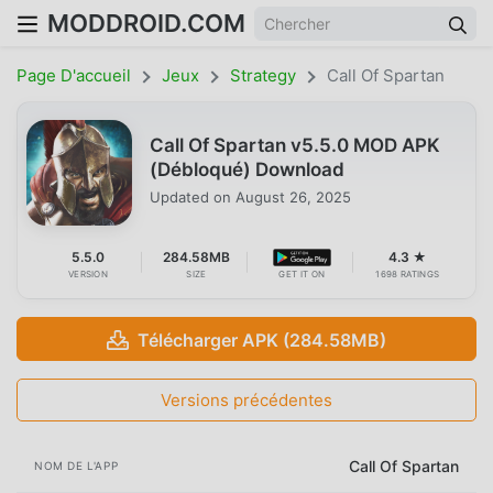
MODDROID.COM
Page D'accueil
Jeux
Strategy
Call Of Spartan
Call Of Spartan v5.5.0 MOD APK
(Débloqué) Download
Updated on
August 26, 2025
5.5.0
284.58MB
4.3 ★
VERSION
SIZE
GET IT ON
1698 RATINGS
Télécharger APK (284.58MB)
Versions précédentes
Call Of Spartan
NOM DE L'APP