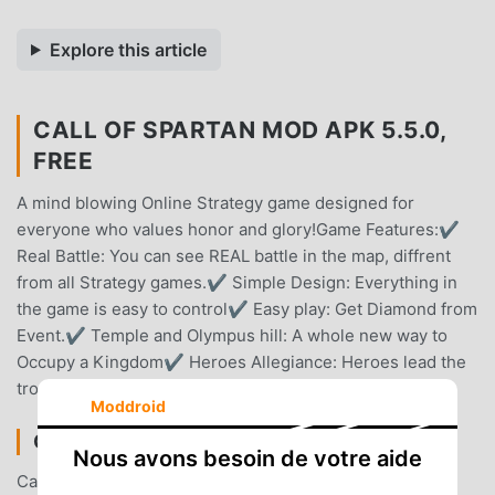
Explore this article
CALL OF SPARTAN MOD APK 5.5.0,
FREE
A mind blowing Online Strategy game designed for
everyone who values honor and glory!Game Features:✔
Real Battle: You can see REAL battle in the map, diffrent
from all Strategy games.✔ Simple Design: Everything in
the game is easy to control✔ Easy play: Get Diamond from
Event.✔ Temple and Olympus hill: A whole new way to
Occupy a Kingdom✔ Heroes Allegiance: Heroes lead the
troops and fight for you.
Moddroid
CALL OF SPARTAN INTRODUCTION
Nous avons besoin de votre aide
Call Of Spartan En tant que jeu strategy très populaire