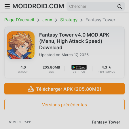
MODDROID.COM
Page D'accueil
Jeux
Strategy
Fantasy Tower
Fantasy Tower v4.0 MOD APK
(Menu, High Attack Speed)
Download
Updated on
March 17, 2026
4.0
205.80MB
4.3 ★
VERSION
SIZE
GET IT ON
1698 RATINGS
Télécharger APK (205.80MB)
Versions précédentes
Fantasy Tower
NOM DE L'APP