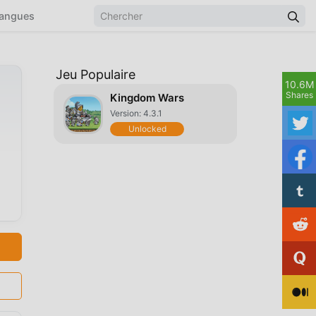
angues
Jeu Populaire
10.6M
Shares
Kingdom Wars
Version: 4.3.1
Unlocked