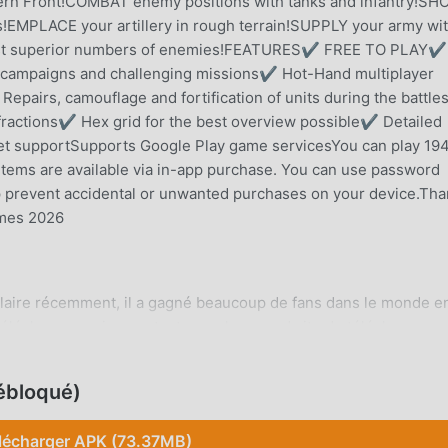
stern Front!COMBAT enemy positions with tanks and infantry!S
!EMPLACE your artillery in rough terrain!SUPPLY your army wi
nst superior numbers of enemies!FEATURES✔ FREE TO PLAY✔
 campaigns and challenging missions✔ Hot-Hand multiplayer
epairs, camouflage and fortification of units during the battl
th fractions✔ Hex grid for the best overview possible✔ Detailed
let supportSupports Google Play game servicesYou can play 19
 items are available via in-app purchase. You can use password
lp prevent accidental or unwanted purchases on your device.Th
ames 2026
ulaire récemment, il a gagné beaucoup de fans dans le monde en
 télécharger ce jeu, en tant que plus grand site de téléchargeme
st votre meilleur choix. moddroid vous fournit non seulement 
itement, mais fournit également Freemod gratuitement, vous aid
ébloqué)
e jeu, afin que vous puissiez vous concentrer profiter de la joi
que tout mod Frozen Front ne facturera aucun frais aux joueurs
lécharger APK (73.37MB)
er. Téléchargez simplement le client moddroid, vous pouvez