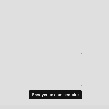
même
mods
er
idant
n un
Envoyer un commentaire