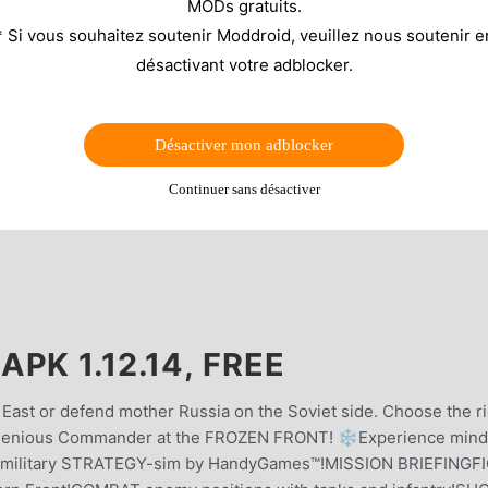
MODs gratuits.
* Si vous souhaitez soutenir Moddroid, veuillez nous soutenir e
désactivant votre adblocker.
Désactiver mon adblocker
Continuer sans désactiver
PK 1.12.14, FREE
East or defend mother Russia on the Soviet side. Choose the r
n ingenious Commander at the FROZEN FRONT! ❄️Experience mind
 new military STRATEGY-sim by HandyGames™!MISSION BRIEFINGF