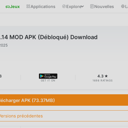
Jeux
Applications
Explore
Nouvelles
L
12.14 MOD APK (Débloqué) Download
2025
B
4.3 ★
GET IT ON
1698 RATINGS
lécharger APK (73.37MB)
Versions précédentes