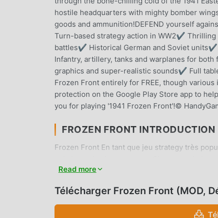
through the bone-chilling cold of the 1941 Ea
hostile headquarters with mighty bomber wings
goods and ammunition!DEFEND yourself agai
Turn-based strategy action in WW2✔ Thrilling
battles✔ Historical German and Soviet units✔ R
Infantry, artillery, tanks and warplanes for bo
graphics and super-realistic sounds✔ Full tab
Frozen Front entirely for FREE, though various
protection on the Google Play Store app to he
you for playing '1941 Frozen Front'!© HandyG
FROZEN FRONT INTRODUCTION
Frozen Front En tant que jeu strategy très pop
qui aiment les jeux strategy. Si vous souhaitez
Read more
de jeux gratuits mod apk au monde - moddroid e
dernière version de Frozen Front 1.12.14 gratu
Télécharger Frozen Front (MOD, D
enregistrer la tâche mécanique répétitive dans l
apportée par le jeu lui-même. moddroid promet 
Té
il est 100% sûr, disponible et gratuit à install