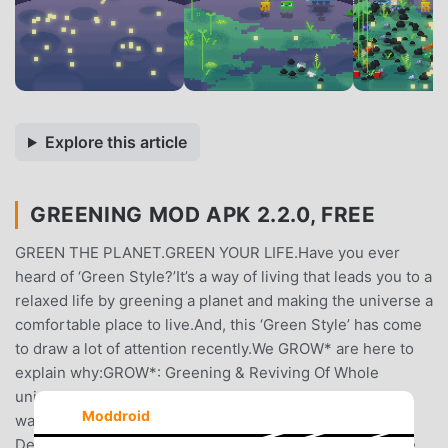
Explore this article
GREENING MOD APK 2.2.0, FREE
GREEN THE PLANET.GREEN YOUR LIFE.Have you ever
heard of ‘Green Style?’It’s a way of living that leads you to a
relaxed life by greening a planet and making the universe a
comfortable place to live.And, this ‘Green Style’ has come
to draw a lot of attention recently.We GROW* are here to
explain why:GROW*: Greening & Reviving Of Whole
universe-------------------------< 3 reasons why you
Moddroid
want to go with ‘Green Style!’>#1: Exciting Comet
DecomposersTo green a planet, you need to decompose