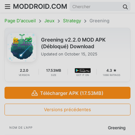
MODDROID.COM
Page D'accueil
Jeux
Strategy
Greening
Greening v2.2.0 MOD APK
(Débloqué) Download
Updated on
October 15, 2025
2.2.0
17.53MB
4.3 ★
VERSION
SIZE
GET IT ON
1698 RATINGS
Télécharger APK (17.53MB)
Versions précédentes
Greening
NOM DE L'APP