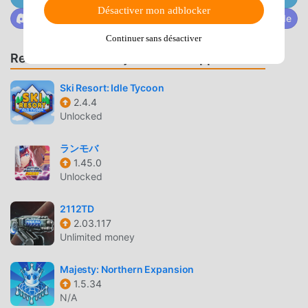
exams. It's better than black hole diving! Let's shoot'em
Désactiver mon adblocker
Rejoignez @MODDROID.CO sur la communauté Discorde
up!!"(Ga Nmochera Lu from Planet Nmzee, 16 yrs old)"Yes,
I know what’s hot and what’s not. I assure you everyone
Continuer sans désactiver
will be doing ’Green Style’ very soon and the New Cosmos
Recommander des jeux et des applications
Times will run an article about it."(Gloogy from Planet
Zynatook, 4 yrs old)"It’s wonderful that I can do it every day
Ski Resort: Idle Tycoon
at my own pace, no matter how busy I am and still take
2.4.4
Unlocked
care of my children. I should tell my neighbor Mrs. Mozoda
about it."(Monugi Mozue from Planet Moyak, 42 yrs old)---
ランモバ
----------------------Even though our service has just
1.45.0
begun, many people have quickly become our supporters.
Unlocked
Thanks to them, we were able to kickoff a new spaceship
development!Yes, the GROW’s new spaceship!!And, with
2112TD
this new spaceship, we will be able to respond to the
2.03.117
requests like below:“I want to be able to go to other
Unlimited money
planets!” “Why don’t you make new Comet
Decomposers?”“Can I check the current status of the
Majesty: Northern Expansion
planets that I have completed greening?”The new
1.5.34
N/A
spaceship will be available in autumn of 20000016!So, call