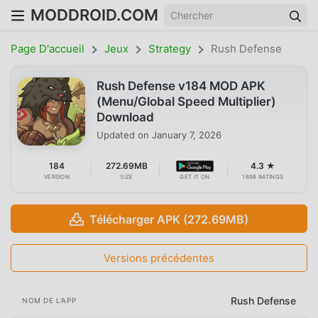
MODDROID.COM
Page D'accueil
Jeux
Strategy
Rush Defense
Rush Defense v184 MOD APK
(Menu/Global Speed Multiplier)
Download
Updated on
January 7, 2026
184
272.69MB
4.3 ★
VERSION
SIZE
GET IT ON
1698 RATINGS
Télécharger APK (272.69MB)
Versions précédentes
Rush Defense
NOM DE L'APP