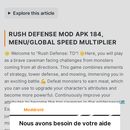
Explore this article
RUSH DEFENSE MOD APK 184,
MENU/GLOBAL SPEED MULTIPLIER
🌟 Welcome to "Rush Defense: TD"! 🌟Here, you will play
as a brave caveman facing challenges from monsters
coming from all directions. This game combines elements
of strategy, tower defense, and mowing, immersing you in
an exciting battle.💪 Defeat monsters to earn meat, which
you can use to upgrade your character's attributes and
become more powerful. Continuously improve your
attributes to become the top caveman in the wilderness!🗺️
Explore various combat maps, including ocean, desert,
Moddroid
jungle, and more. Each map has unique terrain and
Nous avons besoin de votre aide
monsters, requiring you to devise different strategies to
overcome challenges.🤔 Powerful skill cards await you: