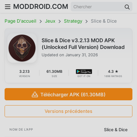
MODDROID.COM
Page D'accueil
Jeux
Strategy
Slice & Dice
Slice & Dice v3.2.13 MOD APK
(Unlocked Full Version) Download
Updated on
January 31, 2026
3.2.13
61.30MB
4.3 ★
VERSION
SIZE
GET IT ON
1698 RATINGS
Télécharger APK (61.30MB)
Versions précédentes
Slice & Dice
NOM DE L'APP