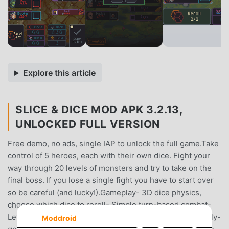
Explore this article
SLICE & DICE MOD APK 3.2.13,
UNLOCKED FULL VERSION
Free demo, no ads, single IAP to unlock the full game.Take
control of 5 heroes, each with their own dice. Fight your
way through 20 levels of monsters and try to take on the
final boss. If you lose a single fight you have to start over
so be careful (and lucky!).Gameplay- 3D dice physics,
choose which dice to reroll- Simple turn-based combat-
Level up a hero or gain an item after each fight- Randomly-
Moddroid