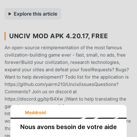
Explore this article
UNCIV MOD APK 4.20.17, FREE
An open-source reimplementation of the most famous
civilization-building game ever - fast, small, no ads, free
forever!Build your civilization, research technologies,
expand your cities and defeat your foes!Requests? Bugs?
Want to help development? Todo list for the application is
https://github.com/yairm210/Unciv/issuesQuestions?
Comments? Join us on discord at
https://discord.gg/bjrB4Xw ;)Want to help translating the
game into your language? See
Moddroid
https://yairm210.github.io/Unciv/Other/Translating/The
world awaits! Will you build your civilization into an empire
Nous avons besoin de votre aide
that will stand the test of time?* Internet permissions
required for Multiplayer