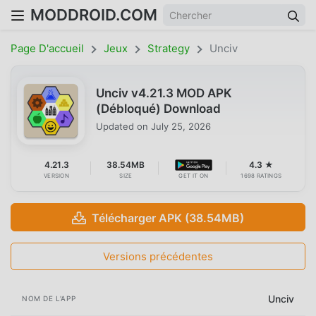
MODDROID.COM
Page D'accueil
Jeux
Strategy
Unciv
Unciv v4.21.3 MOD APK
(Débloqué) Download
Updated on
July 25, 2026
4.21.3
38.54MB
4.3 ★
VERSION
SIZE
GET IT ON
1698 RATINGS
Télécharger APK (38.54MB)
Versions précédentes
Unciv
NOM DE L'APP