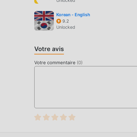
Unlocked
moddroid fournit non seulement l'original eNetV
mod, vous offrant les fonctions Free gratuitem
Korean - English
avec la fonctionnalité la plus complète. De plu
9.2
c'est 100% gratuit et disponible. Maintenant, il
Unlocked
télécharger et installer la version du mod Free 
apportée par eNetViet !
Votre avis
TÉLÉCHARGER MAINTENANT
Votre commentaire
(
0
)
Cliquez simplement sur le bouton de télécharge
directement télécharger la version gratuite du
seul clic, et il y a plus d'applications de mod 
téléchargez-le maintenant!