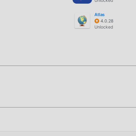
Unlocked
iet 29.2 entièrement gratuit, mais attache également la version
ent, vous pouvez découvrir le plus haut niveau de eNetViet 29.2
Atlas
s, tous les mods ont été authentifiés manuellement par moddroid
4.0.28
 vous suffit de télécharger moddroid sur le client, vous pouvez
Unlocked
eNetViet 29.2 en un seul clic, puis profiter de la commodité
ment pour installer l'application moddroid, vous pouvez
 mod eNetViet 29.2 dans le package d'installation moddroid en u
populaires gratuites qui vous attendent pour jouer, qu'attendez-vo