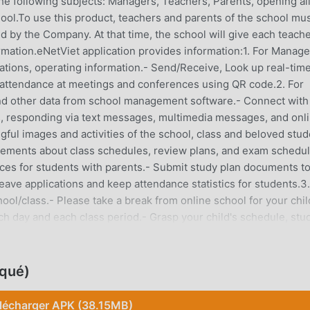
he following subjects: Managers, Teachers, Parents, opening al
ool.To use this product, teachers and parents of the school mu
by the Company. At that time, the school will give each teach
ormation.eNetViet application provides information:1. For Manage
ations, operating information.- Send/Receive, Look up real-tim
e attendance at meetings and conferences using QR code.2. For
and other data from school management software.- Connect with
s, responding via text messages, multimedia messages, and onl
gful images and activities of the school, class and beloved stu
ements about class schedules, review plans, and exam schedul
ces for students with parents.- Submit study plan documents t
ave applications and keep attendance statistics for students.3.
ool/class.- Please take a break from online school for your chil
ach day and each class period.- Grasp your child's schedule, stu
uncements and news from the School.- Send/receive files and
learning and training results online.- Feel and save the images
oqué)
lécharger APK (38.15MB)