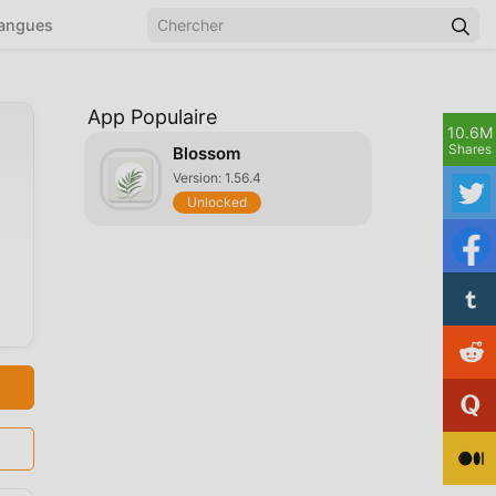
angues
App Populaire
10.6M
Shares
Blossom
Version: 1.56.4
Unlocked