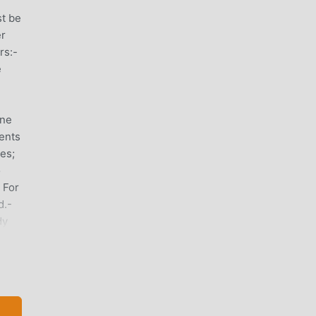
l
st be
er
rs:-
e
ine
dents
es;
o
 For
d.-
dy
 and