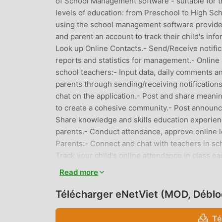
of School Management software - suitable for t
levels of education: from Preschool to High Sch
using the school management software provided 
and parent an account to track their child's inf
Look up Online Contacts.- Send/Receive notific
reports and statistics for management.- Onlin
school teachers:- Input data, daily comments 
parents through sending/receiving notification
chat on the application.- Post and share meanin
to create a cohesive community.- Post announc
Share knowledge and skills education experien
parents.- Conduct attendance, approve online le
Parents:- Connect and chat with teachers in sch
Track your child's online attendance in class e
plan, daily meal menu...- Receive online anno
Read more
homework from students.- Look up your child's 
wonderful moments of your child at school.
Télécharger eNetViet (MOD, Débl
ENETVIET INTRODUCTION
Té