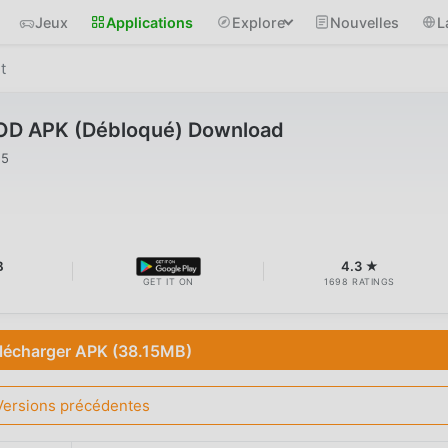
Jeux
Applications
Explore
Nouvelles
L
t
OD APK (Débloqué) Download
25
B
4.3 ★
GET IT ON
1698 RATINGS
lécharger APK (38.15MB)
Versions précédentes